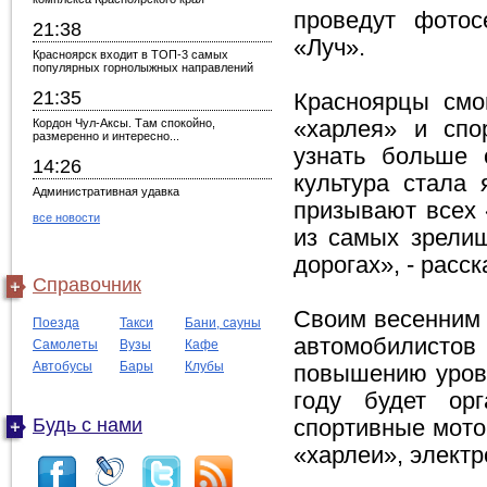
проведут фотос
21:38
«Луч».
Красноярск входит в ТОП-3 самых
популярных горнолыжных направлений
21:35
Красноярцы смог
Кордон Чул-Аксы. Там спокойно,
«харлея» и спо
размеренно и интересно...
узнать больше 
14:26
культура стала 
Административная удавка
призывают всех 
все новости
из самых зрели
дорогах», - расс
Справочник
Своим весенним 
Поезда
Такси
Бани, сауны
автомобилисто
Самолеты
Вузы
Кафе
Автобусы
Бары
Клубы
повышению уровн
году будет орг
Будь с нами
спортивные мото
«харлеи», электр