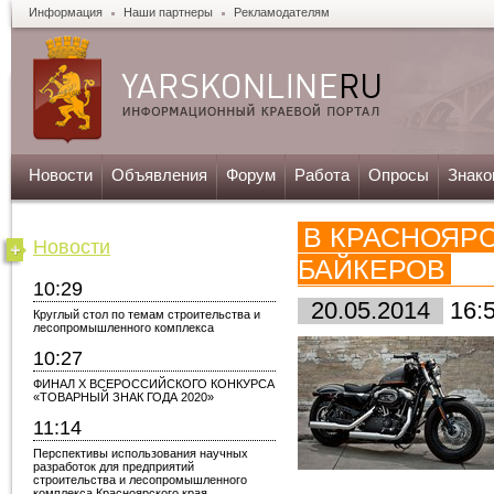
Информация
Наши партнеры
Рекламодателям
Новости
Объявления
Форум
Работа
Опросы
Знако
В КРАСНОЯР
Новости
БАЙКЕРОВ
10:29
20.05.2014
16:
Круглый стол по темам строительства и
лесопромышленного комплекса
10:27
ФИНАЛ X ВСЕРОССИЙСКОГО КОНКУРСА
«ТОВАРНЫЙ ЗНАК ГОДА 2020»
11:14
Перспективы использования научных
разработок для предприятий
строительства и лесопромышленного
комплекса Красноярского края