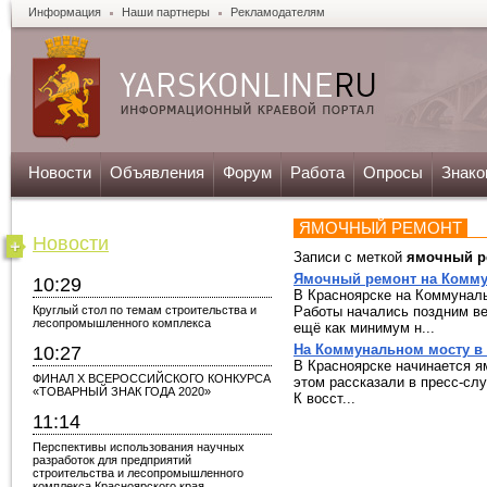
Информация
Наши партнеры
Рекламодателям
Новости
Объявления
Форум
Работа
Опросы
Знако
ЯМОЧНЫЙ РЕМОНТ
Новости
Записи с меткой
ямочный р
Ямочный ремонт на Комму
10:29
В Красноярске на Коммунал
Круглый стол по темам строительства и
Работы начались поздним в
лесопромышленного комплекса
ещё как минимум н...
На Коммунальном мосту в
10:27
В Красноярске начинается я
ФИНАЛ X ВСЕРОССИЙСКОГО КОНКУРСА
этом рассказали в пресс-сл
«ТОВАРНЫЙ ЗНАК ГОДА 2020»
К восст...
11:14
Перспективы использования научных
разработок для предприятий
строительства и лесопромышленного
комплекса Красноярского края