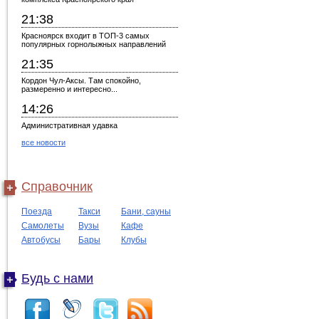
21:38
Красноярск входит в ТОП-3 самых
популярных горнолыжных направлений
21:35
Кордон Чул-Аксы. Там спокойно,
размеренно и интересно...
14:26
Административная удавка
все новости
Справочник
Поезда
Такси
Бани, сауны
Самолеты
Вузы
Кафе
Автобусы
Бары
Клубы
Будь с нами