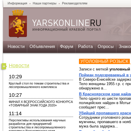
Информация
Наши партнеры
Рекламодателям
Новости
Объявления
Форум
Работа
Опросы
Знако
УГОЛОВНЫЙ РОЗЫСК
Новости
Записи с меткой
уголовный
Пойман подозреваемый в у
10:29
В Северо-Енисейске задержа
Круглый стол по темам строительства и
Тело женщины 1955 г.р. с п
лесопромышленного комплекса
обнаружено в...
В Красноярском крае найд
10:27
Тело одного из шести пропав
ФИНАЛ X ВСЕРОССИЙСКОГО КОНКУРСА
полицейских найден в Мотыг
«ТОВАРНЫЙ ЗНАК ГОДА 2020»
сообщает прес...
11:14
Убийцей пропавшего красн
Сотрудники уголовного розы
Перспективы использования научных
мужчины, пропавшего в нояб
разработок для предприятий
мужа была задержа...
строительства и лесопромышленного
комплекса Красноярского края