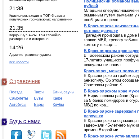
Полицейский обманом вым
рублей
21:38
Младший оперуполномоченны
обманным путем выманил у с
Красноярск входит в ТОП-3 самых
популярных горнолыжных направлений
сообщили в пресс-...
В Красноярске неизвестные
21:35
летнюю девушку
Трагедия произошла в доме 
Кордон Чул-Аксы. Там спокойно,
размеренно и интересно...
главке МВД, тревогу забили
комнату в кварт...
14:26
В Красноярском крае заде
Административная удавка
В Тасеевском районе сотруд
17-летних учащихся профуч
все новости
сексуальном насил...
Красноярец может получит
В Красноярске за грабеж за
бензопилу. Об этом сообщае
Справочник
Советском районе К...
В Красноярском крае мужч
Поезда
Такси
Бани, сауны
В Бирилюсском районе (Крас
Самолеты
Вузы
Кафе
за 5 банок помидоров и огу
Автобусы
Бары
Клубы
МВД по кра...
В Красноярске задержали 
верхушки
Будь с нами
В Красноярске спецназовцы 
задержали 45-летнего мужчи
времен Второй ми...
В Красноярске устанавлив