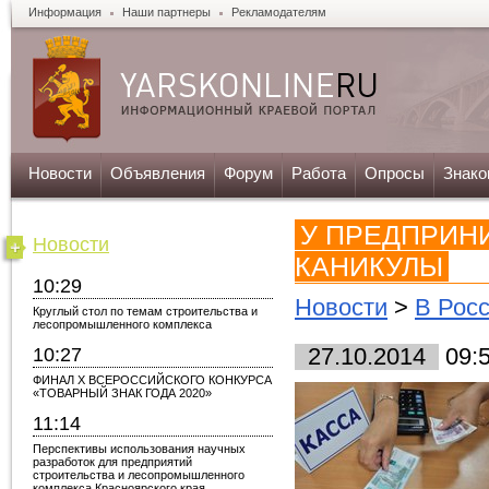
Информация
Наши партнеры
Рекламодателям
Новости
Объявления
Форум
Работа
Опросы
Знако
У ПРЕДПРИН
Новости
КАНИКУЛЫ
10:29
Новости
>
В Рос
Круглый стол по темам строительства и
лесопромышленного комплекса
10:27
27.10.2014
09:
ФИНАЛ X ВСЕРОССИЙСКОГО КОНКУРСА
«ТОВАРНЫЙ ЗНАК ГОДА 2020»
11:14
Перспективы использования научных
разработок для предприятий
строительства и лесопромышленного
комплекса Красноярского края