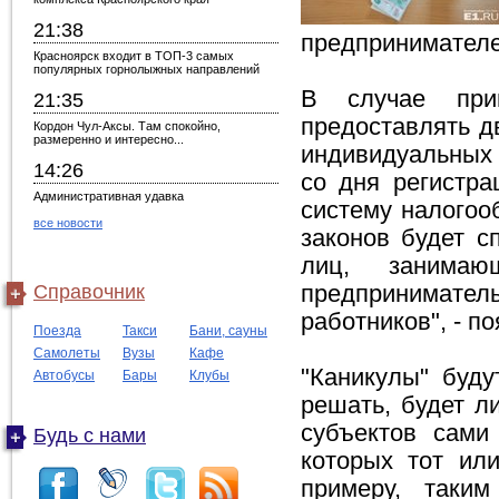
21:38
предпринимателе
Красноярск входит в ТОП-3 самых
популярных горнолыжных направлений
В случае при
21:35
предоставлять д
Кордон Чул-Аксы. Там спокойно,
размеренно и интересно...
индивидуальных 
14:26
со дня регистр
Административная удавка
систему налогоо
все новости
законов будет с
лиц, занимаю
Справочник
предпринимател
работников", - п
Поезда
Такси
Бани, сауны
Самолеты
Вузы
Кафе
"Каникулы" буду
Автобусы
Бары
Клубы
решать, будет ли
субъектов сами
Будь с нами
которых тот ил
примеру, таки