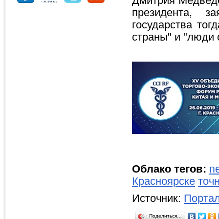
Дмитрия Медведе
президента, з
государства тог
страны" и "люди 
Облако тегов:
п
Красноярске
точ
Источник:
Портал
Поделиться…