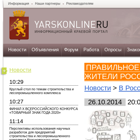
Информация
Наши партнеры
Рекламодателям
Новости
Объявления
Форум
Работа
Опросы
Знако
ПРАВИЛЬНОЕ
Новости
ЖИТЕЛИ РОС
10:29
Новости
>
В Рос
Круглый стол по темам строительства и
лесопромышленного комплекса
10:27
26.10.2014
20:
ФИНАЛ X ВСЕРОССИЙСКОГО КОНКУРСА
«ТОВАРНЫЙ ЗНАК ГОДА 2020»
11:14
Перспективы использования научных
разработок для предприятий
строительства и лесопромышленного
комплекса Красноярского края