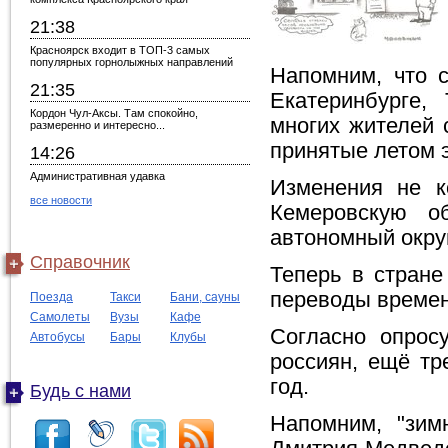
21:38
Красноярск входит в ТОП-3 самых
популярных горнолыжных направлений
Напомним, что с
21:35
Екатеринбурге, 
Кордон Чул-Аксы. Там спокойно,
многих жителей 
размеренно и интересно...
принятые летом э
14:26
Административная удавка
Изменения не к
все новости
Кемеровскую о
автономный округ
Справочник
Теперь в стране
переводы времен
Поезда
Такси
Бани, сауны
Самолеты
Вузы
Кафе
Согласно опрос
Автобусы
Бары
Клубы
россиян, ещё тр
год.
Будь с нами
Напомним, "зим