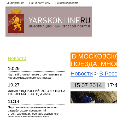
Информация
Наши партнеры
Рекламодателям
Новости
Объявления
Форум
Работа
Опросы
Знако
В МОСКОВСК
Новости
ПОЕЗДА, МНО
10:29
Новости
>
В Рос
Круглый стол по темам строительства и
лесопромышленного комплекса
10:27
15.07.2014
17:
ФИНАЛ X ВСЕРОССИЙСКОГО КОНКУРСА
«ТОВАРНЫЙ ЗНАК ГОДА 2020»
11:14
Перспективы использования научных
разработок для предприятий
строительства и лесопромышленного
комплекса Красноярского края