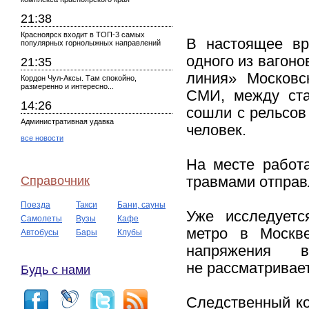
21:38
Красноярск входит в ТОП-3 самых
В настоящее вр
популярных горнолыжных направлений
одного из вагоно
21:35
линия» Московс
Кордон Чул-Аксы. Там спокойно,
размеренно и интересно...
СМИ, между ста
14:26
сошли с рельсов
Административная удавка
человек.
все новости
На месте работ
Справочник
травмами отправ
Поезда
Такси
Бани, сауны
Уже исследуетс
Самолеты
Вузы
Кафе
метро в Москве
Автобусы
Бары
Клубы
напряжения 
не рассматривае
Будь с нами
Следственный ко