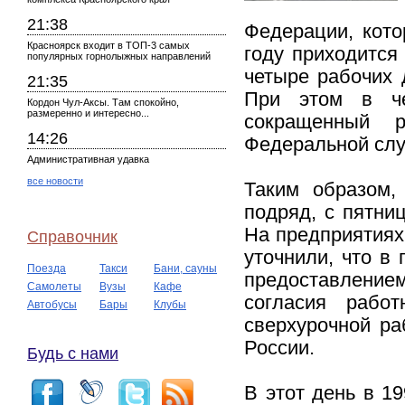
21:38
Федерации, кото
Красноярск входит в ТОП-3 самых
году приходится
популярных горнолыжных направлений
четыре рабочих 
21:35
При этом в че
Кордон Чул-Аксы. Там спокойно,
размеренно и интересно...
сокращенный 
14:26
Федеральной служ
Административная удавка
все новости
Таким образом,
подряд, с пятни
На предприятиях,
Справочник
уточнили, что в
Поезда
Такси
Бани, сауны
предоставлением
Самолеты
Вузы
Кафе
согласия рабо
Автобусы
Бары
Клубы
сверхурочной ра
России.
Будь с нами
В этот день в 1