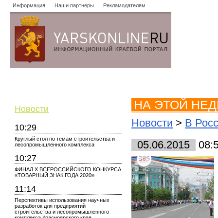
Информация
Наши партнеры
Рекламодателям
Новости
Объявления
Форум
Работа
Опросы
Знако
НА ЭТОЙ НЕ
Новости
Новости
>
В Рос
10:29
Круглый стол по темам строительства и
05.06.2015
08:
лесопромышленного комплекса
10:27
ФИНАЛ X ВСЕРОССИЙСКОГО КОНКУРСА
«ТОВАРНЫЙ ЗНАК ГОДА 2020»
11:14
Перспективы использования научных
разработок для предприятий
строительства и лесопромышленного
комплекса Красноярского края