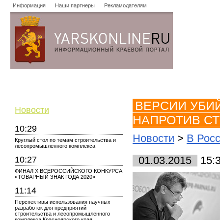
Информация
Наши партнеры
Рекламодателям
Новости
Объявления
Форум
Работа
Опросы
Знако
ВЕРСИИ УБИ
Новости
НАПРОТИВ СТ
10:29
Новости
>
В Рос
Круглый стол по темам строительства и
лесопромышленного комплекса
10:27
01.03.2015
15:
ФИНАЛ X ВСЕРОССИЙСКОГО КОНКУРСА
«ТОВАРНЫЙ ЗНАК ГОДА 2020»
11:14
Перспективы использования научных
разработок для предприятий
строительства и лесопромышленного
комплекса Красноярского края