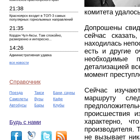
21:38
комитета удалос
Красноярск входит в ТОП-3 самых
популярных горнолыжных направлений
Допрошены свиде
21:35
сейчас сказать
Кордон Чул-Аксы. Там спокойно,
размеренно и интересно...
находилась непо
14:26
есть и другие о
Административная удавка
необходимые п
все новости
детализацией вс
момент преступле
Справочник
Сейчас изучаю
Поезда
Такси
Бани, сауны
маршруту сле
Самолеты
Вузы
Кафе
предположитель
Автобусы
Бары
Клубы
происшествия и
характерно, ч
Будь с нами
производителя. 
не вызывает ник