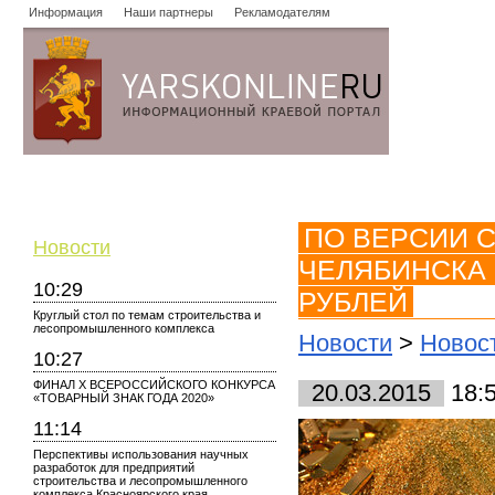
Информация
Наши партнеры
Рекламодателям
Новости
Объявления
Форум
Работа
Опросы
Знако
ПО ВЕРСИИ 
Новости
ЧЕЛЯБИНСКА 
10:29
РУБЛЕЙ
Круглый стол по темам строительства и
лесопромышленного комплекса
Новости
>
Новост
10:27
ФИНАЛ X ВСЕРОССИЙСКОГО КОНКУРСА
20.03.2015
18:
«ТОВАРНЫЙ ЗНАК ГОДА 2020»
11:14
Перспективы использования научных
разработок для предприятий
строительства и лесопромышленного
комплекса Красноярского края