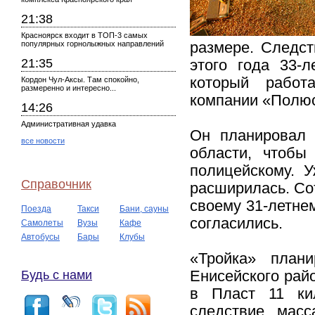
21:38
Красноярск входит в ТОП-3 самых
популярных горнолыжных направлений
размере. Следст
21:35
этого года 33-
который работ
Кордон Чул-Аксы. Там спокойно,
размеренно и интересно...
компании «Полюс
14:26
Административная удавка
Он планировал 
все новости
области, чтобы
полицейскому. 
Справочник
расширилась. Со
своему 31-летне
Поезда
Такси
Бани, сауны
согласились.
Самолеты
Вузы
Кафе
Автобусы
Бары
Клубы
«Тройка» план
Будь с нами
Енисейского райо
в Пласт 11 кил
следствие, масс