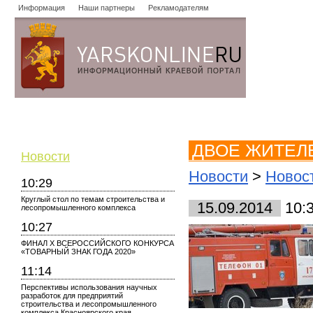
Информация
Наши партнеры
Рекламодателям
Новости
Объявления
Форум
Работа
Опросы
Знако
ДВОЕ ЖИТЕЛ
Новости
Новости
>
Новост
10:29
Круглый стол по темам строительства и
15.09.2014
10:
лесопромышленного комплекса
10:27
ФИНАЛ X ВСЕРОССИЙСКОГО КОНКУРСА
«ТОВАРНЫЙ ЗНАК ГОДА 2020»
11:14
Перспективы использования научных
разработок для предприятий
строительства и лесопромышленного
комплекса Красноярского края