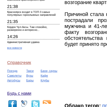
возгорание кварт
21:38
Красноярск входит в ТОП-3 самых
Причиной стала 
популярных горнолыжных направлений
пострадали про
21:35
мужчина и 41-л
Кордон Чул-Аксы. Там спокойно,
размеренно и интересно...
факту возгора
14:26
обстоятельства
Административная удавка
будет принято п
все новости
Справочник
Поезда
Такси
Бани, сауны
Самолеты
Вузы
Кафе
Автобусы
Бары
Клубы
Будь с нами
Облако тегов:
п