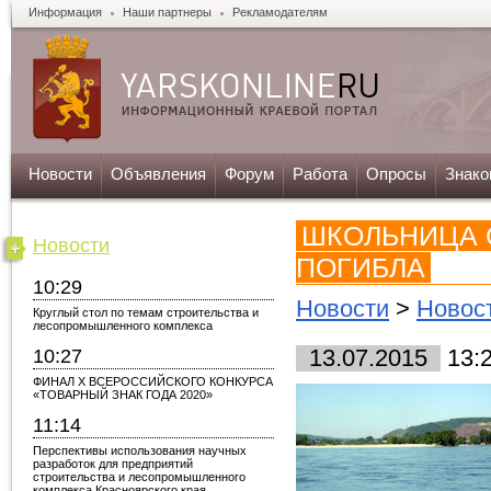
Информация
Наши партнеры
Рекламодателям
Новости
Объявления
Форум
Работа
Опросы
Знако
ШКОЛЬНИЦА 
Новости
ПОГИБЛА
10:29
Новости
>
Новост
Круглый стол по темам строительства и
лесопромышленного комплекса
10:27
13.07.2015
13:
ФИНАЛ X ВСЕРОССИЙСКОГО КОНКУРСА
«ТОВАРНЫЙ ЗНАК ГОДА 2020»
11:14
Перспективы использования научных
разработок для предприятий
строительства и лесопромышленного
комплекса Красноярского края