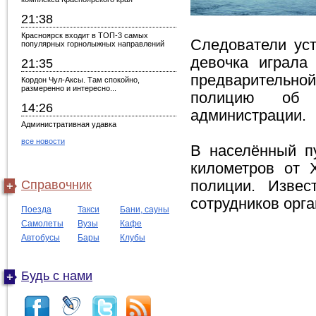
21:38
Красноярск входит в ТОП-3 самых
Следователи уст
популярных горнолыжных направлений
девочка играла
21:35
предварительн
Кордон Чул-Аксы. Там спокойно,
размеренно и интересно...
полицию об 
14:26
администрации.
Административная удавка
все новости
В населённый пу
километров от Х
Справочник
полиции. Извес
сотрудников орга
Поезда
Такси
Бани, сауны
Самолеты
Вузы
Кафе
Автобусы
Бары
Клубы
Будь с нами