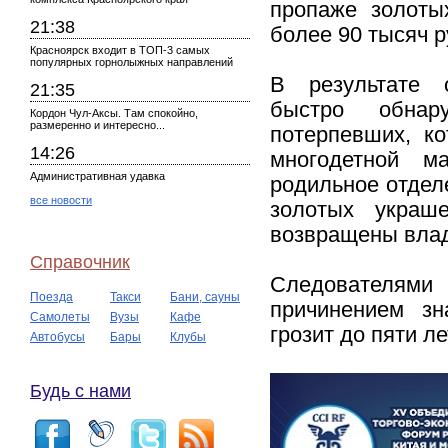
пропаже золоты
21:38
более 90 тысяч р
Красноярск входит в ТОП-3 самых
популярных горнолыжных направлений
В результате о
21:35
быстро обнар
Кордон Чул-Аксы. Там спокойно,
размеренно и интересно...
потерпевших, к
14:26
многодетной м
Административная удавка
родильное отдел
все новости
золотых украш
возвращены вла
Справочник
Следователями
Поезда
Такси
Бани, сауны
причинением зн
Самолеты
Вузы
Кафе
грозит до пяти л
Автобусы
Бары
Клубы
Будь с нами