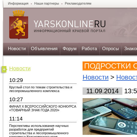
Информация
Наши партнеры
Рекламодателям
Новости
Объявления
Форум
Работа
Опросы
Знако
ПОДРОСТКИ О
Новости
Новости
>
Новост
10:29
Круглый стол по темам строительства и
11.09.2014
13:5
лесопромышленного комплекса
10:27
ФИНАЛ X ВСЕРОССИЙСКОГО КОНКУРСА
«ТОВАРНЫЙ ЗНАК ГОДА 2020»
11:14
Перспективы использования научных
разработок для предприятий
строительства и лесопромышленного
комплекса Красноярского края