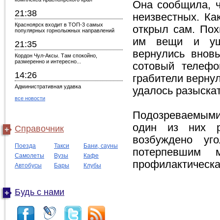
Она сообщила, ч
21:38
неизвестных. Ка
Красноярск входит в ТОП-3 самых
открыл сам. Пох
популярных горнолыжных направлений
им вещи и ушл
21:35
вернулись вновь
Кордон Чул-Аксы. Там спокойно,
размеренно и интересно...
сотовый телефо
14:26
грабители вернул
Административная удавка
удалось разыска
все новости
Подозреваемыми 
один из них р
Справочник
возбуждено уг
Поезда
Такси
Бани, сауны
потерпевшим 
Самолеты
Вузы
Кафе
профилактическа
Автобусы
Бары
Клубы
Будь с нами