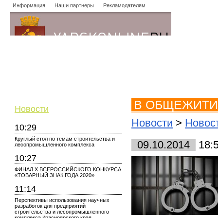
Информация
Наши партнеры
Рекламодателям
Новости
Объявления
Форум
Работа
Опросы
Знако
В ОБЩЕЖИТИ
Новости
Новости
>
Новост
10:29
Круглый стол по темам строительства и
09.10.2014
18:
лесопромышленного комплекса
10:27
ФИНАЛ X ВСЕРОССИЙСКОГО КОНКУРСА
«ТОВАРНЫЙ ЗНАК ГОДА 2020»
11:14
Перспективы использования научных
разработок для предприятий
строительства и лесопромышленного
комплекса Красноярского края