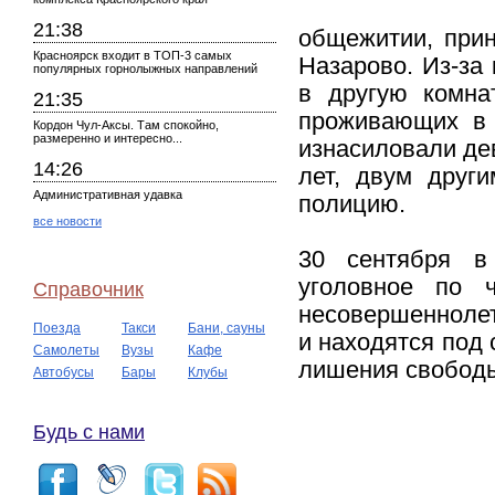
21:38
общежитии, при
Красноярск входит в ТОП-3 самых
Назарово. Из-за
популярных горнолыжных направлений
в другую комна
21:35
проживающих в 
Кордон Чул-Аксы. Там спокойно,
размеренно и интересно...
изнасиловали де
14:26
лет, двум друг
Административная удавка
полицию.
все новости
30 сентября в
уголовное по 
Справочник
несовершенноле
Поезда
Такси
Бани, сауны
и находятся под 
Самолеты
Вузы
Кафе
лишения свобод
Автобусы
Бары
Клубы
Будь с нами