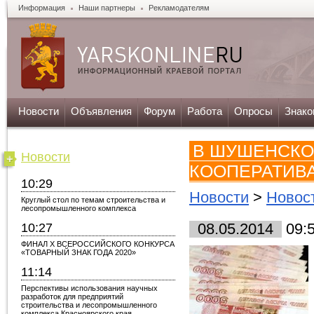
Информация
Наши партнеры
Рекламодателям
Новости
Объявления
Форум
Работа
Опросы
Знако
В ШУШЕНСКО
Новости
КООПЕРАТИВА
10:29
Новости
>
Новост
Круглый стол по темам строительства и
лесопромышленного комплекса
10:27
08.05.2014
09:
ФИНАЛ X ВСЕРОССИЙСКОГО КОНКУРСА
«ТОВАРНЫЙ ЗНАК ГОДА 2020»
11:14
Перспективы использования научных
разработок для предприятий
строительства и лесопромышленного
комплекса Красноярского края