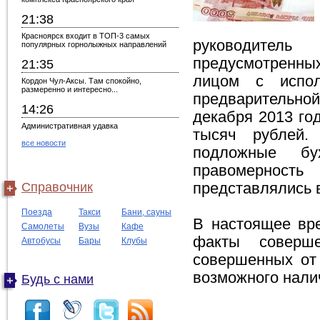
21:38
Красноярск входит в ТОП-3 самых
руководитель
популярных горнолыжных направлений
предусмотренных
21:35
лицом с испол
Кордон Чул-Аксы. Там спокойно,
размеренно и интересно...
предварительно
14:26
декабря 2013 го
Административная удавка
тысяч рублей.
все новости
подложные бух
правомерност
Справочник
представлялись 
Поезда
Такси
Бани, сауны
В настоящее вре
Самолеты
Вузы
Кафе
факты соверш
Автобусы
Бары
Клубы
совершенных от
возможного налич
Будь с нами