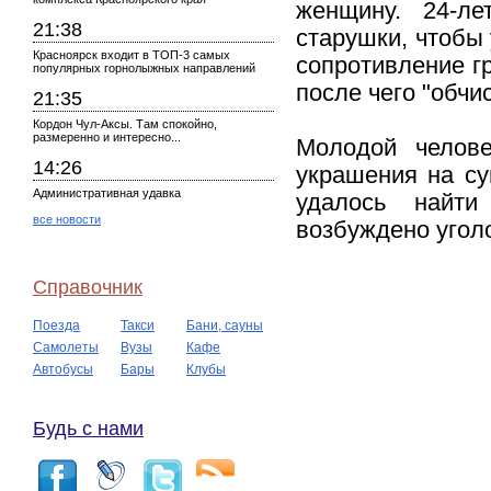
женщину. 24-л
21:38
старушки, чтобы
Красноярск входит в ТОП-3 самых
сопротивление гр
популярных горнолыжных направлений
после чего "обчи
21:35
Кордон Чул-Аксы. Там спокойно,
размеренно и интересно...
Молодой челов
14:26
украшения на су
Административная удавка
удалось найти
все новости
возбуждено угол
Справочник
Поезда
Такси
Бани, сауны
Самолеты
Вузы
Кафе
Автобусы
Бары
Клубы
Будь с нами