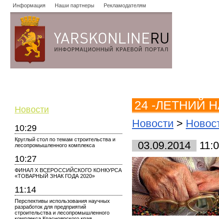
Информация
Наши партнеры
Рекламодателям
Новости
Объявления
Форум
Работа
Опросы
Знако
24 -ЛЕТНИЙ 
Новости
Новости
>
Новост
10:29
Круглый стол по темам строительства и
03.09.2014
11:
лесопромышленного комплекса
10:27
ФИНАЛ X ВСЕРОССИЙСКОГО КОНКУРСА
«ТОВАРНЫЙ ЗНАК ГОДА 2020»
11:14
Перспективы использования научных
разработок для предприятий
строительства и лесопромышленного
комплекса Красноярского края