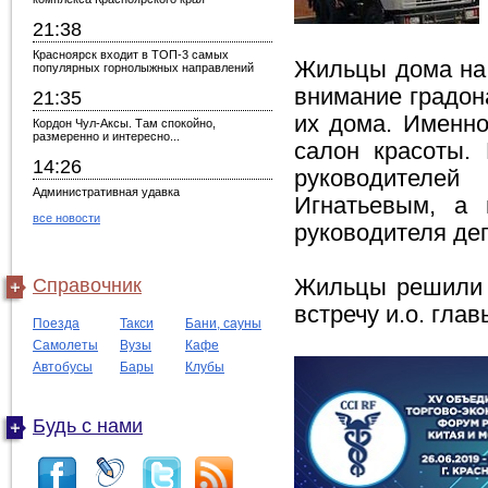
21:38
Красноярск входит в ТОП-3 самых
Жильцы дома на 
популярных горнолыжных направлений
внимание градон
21:35
их дома. Именно
Кордон Чул-Аксы. Там спокойно,
размеренно и интересно...
салон красоты.
14:26
руководителей
Административная удавка
Игнатьевым, а 
все новости
руководителя де
Справочник
Жильцы решили 4
встречу и.о. гла
Поезда
Такси
Бани, сауны
Самолеты
Вузы
Кафе
Автобусы
Бары
Клубы
Будь с нами