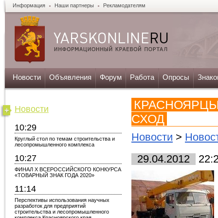
Информация
Наши партнеры
Рекламодателям
Новости
Объявления
Форум
Работа
Опросы
Знако
КРАСНОЯРЦЫ
Новости
СХОД
10:29
Новости
>
Новос
Круглый стол по темам строительства и
лесопромышленного комплекса
10:27
29.04.2012
22:
ФИНАЛ X ВСЕРОССИЙСКОГО КОНКУРСА
«ТОВАРНЫЙ ЗНАК ГОДА 2020»
11:14
Перспективы использования научных
разработок для предприятий
строительства и лесопромышленного
комплекса Красноярского края