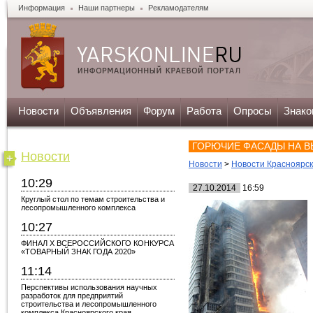
Информация
Наши партнеры
Рекламодателям
Новости
Объявления
Форум
Работа
Опросы
Знако
ГОРЮЧИЕ ФАСАДЫ НА В
Новости
Новости
>
Новости Красноярс
10:29
27.10.2014
16:59
Круглый стол по темам строительства и
лесопромышленного комплекса
10:27
ФИНАЛ X ВСЕРОССИЙСКОГО КОНКУРСА
«ТОВАРНЫЙ ЗНАК ГОДА 2020»
11:14
Перспективы использования научных
разработок для предприятий
строительства и лесопромышленного
комплекса Красноярского края