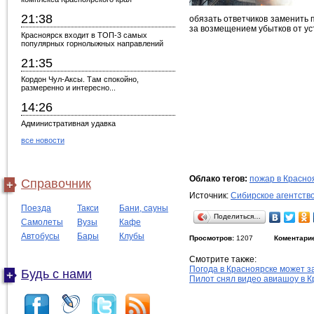
21:38
обязать ответчиков заменить
за возмещением убытков от ус
Красноярск входит в ТОП-3 самых
популярных горнолыжных направлений
21:35
Кордон Чул-Аксы. Там спокойно,
размеренно и интересно...
14:26
Административная удавка
все новости
Облако тегов:
пожар в Красно
Справочник
Источник:
Сибирское агентств
Поезда
Такси
Бани, сауны
Поделиться…
Самолеты
Вузы
Кафе
Автобусы
Бары
Клубы
Просмотров:
1207
Коментари
Смотрите также:
Погода в Красноярске может 
Будь с нами
Пилот снял видео авиашоу в К