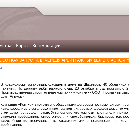
мства
Карта
Консультации
ЫСОТКАХ ЗАПУСТИЛИ ЧЕРЕДУ АРБИТРАЖНЫХ ДЕЛ В КРАСНОЯР
ка
В Красноярске установщик фасадов в доме на Шахтеров, 40 обратился с
панелей. По данным арбитражного суда, 23 октября в суд поступило 
Производственная строительная компания «Контур» к ООО «Прокатный зав
дом «Алюком».
Компания «Контур» заключила с обществами договоры поставки алюминиев
использовались в установке навесных вентилируемых фасадов дома по ул.
этом доме произошел пожар. Установлено, что композитные панели, приме
отвечали требованиям огнестойкости и способствовали быстрому распро
также было подтверждено, что характеристики огнестойкости панелей
требованиям.