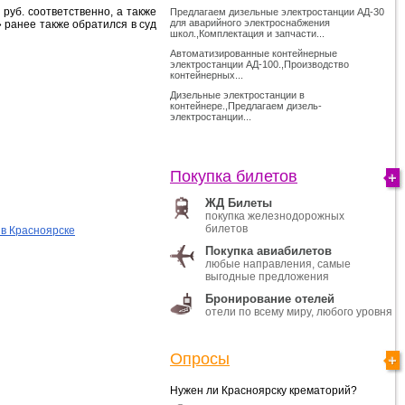
 руб. соответственно, а также
Предлагаем дизельные электростанции АД-30
для аварийного электроснабжения
 ранее также обратился в суд
школ.,Комплектация и запчасти...
Автоматизированные контейнерные
электростанции АД-100.,Производство
контейнерных...
Дизельные электростанции в
контейнере.,Предлагаем дизель-
электростанции...
Покупка билетов
ЖД Билеты
покупка железнодорожных
билетов
 в Красноярске
Покупка авиабилетов
любые направления, самые
выгодные предложения
Бронирование отелей
отели по всему миру, любого уровня
Опросы
Нужен ли Красноярску крематорий?