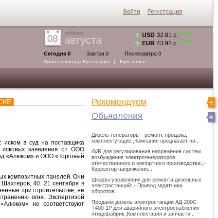
Войти
Регистрация
суббота
+0.15
USD
32.81 р.
08
августа
+0.26
EUR
43.92 р.
Сегодня 0
Завтра 0
Послезавтра 0
Прогноз погоды
Красноярск
|
Курс валют
Рекомендуем
СКЕ
Объявления
Дизель-генераторы - ремонт, продажа,
комплектующие.,Компания предлагает на...
 иском в суд на поставщика
2 исковых заявления от ООО
AVR для регулирования напряжения систем
од «Алюком» и ООО «Торговый
возбуждения электрогенераторов
отечественного и импортного производства:,-
Корректор напряжения...
ых композитных панелей. Они
Шкафы управления для ремонта дизельных
 Шахтеров, 40. 21 сентября в
электростанций:,- Привод задатчика
ненные при строительстве, не
оборотов...
странению огня. Экспертизой
Продаем дизель-электростанции АД-200С-
 «Алюком» не соответствуют
Т400-1Р для аварийного электроснабжения
птицефабрик.,Комплектация и запчасти...