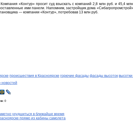
Компания «Контур» просит суд взыскать с компаний 2,8 млн руб. и 45,4 млн
 поставленные ими панели. Напомним, застройщик дома «Сибагропромстрой»
тановщика — компании «Контур», потребовав 13 млн руб.
ярске
происшествия в Красноярске
горючие фасады
фасады высоток
высотки
о новостей
ев:
0
заметно ухудшиться в ближайше время
расноярске прямо из кабины самолета