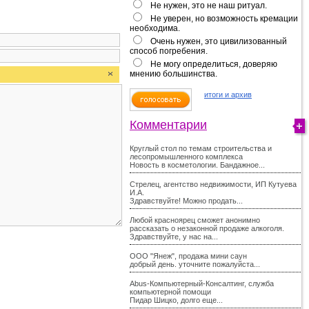
Не нужен, это не наш ритуал.
Не уверен, но возможность кремации
необходима.
Очень нужен, это цивилизованный
способ погребения.
Не могу определиться, доверяю
мнению большинства.
итоги и архив
Комментарии
Круглый стол по темам строительства и
лесопромышленного комплекса
Новость в косметологии. Бандажное...
Стрелец, агентство недвижимости, ИП Кутуева
И.А.
Здравствуйте! Можно продать...
Любой красноярец сможет анонимно
рассказать о незаконной продаже алкоголя.
Здравствуйте, у нас на...
ООО "Янеж", продажа мини саун
добрый день. уточните пожалуйста...
Abus-Компьютерный-Консалтинг, служба
компьютерной помощи
Пидар Шицко, долго еще...