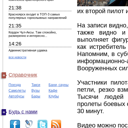
21:38
их второй пилот 
Красноярск входит в ТОП-3 самых
популярных горнолыжных направлений
На записи видно,
21:35
также видно и 
Кордон Чул-Аксы. Там спокойно,
размеренно и интересно...
выполняет фигур
14:26
как истребитель
Административная удавка
Напомним, в суб
все новости
информационно-а
Вооруженных сил
Справочник
Участники пило
Поезда
Такси
Бани, сауны
петли, резко вз
Самолеты
Вузы
Кафе
Тысячи людей 
Автобусы
Бары
Клубы
пролеты боевых 
30 минут.
Будь с нами
Видео можно пос