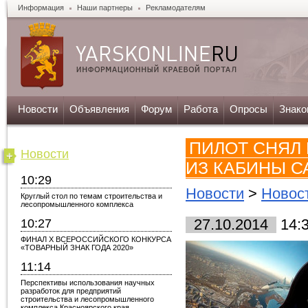
Информация
Наши партнеры
Рекламодателям
Новости
Объявления
Форум
Работа
Опросы
Знако
ПИЛОТ СНЯЛ
Новости
ИЗ КАБИНЫ С
10:29
Новости
>
Новос
Круглый стол по темам строительства и
лесопромышленного комплекса
10:27
27.10.2014
14:
ФИНАЛ X ВСЕРОССИЙСКОГО КОНКУРСА
«ТОВАРНЫЙ ЗНАК ГОДА 2020»
11:14
Перспективы использования научных
разработок для предприятий
строительства и лесопромышленного
комплекса Красноярского края