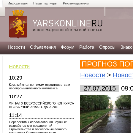
Информация
Наши партнеры
Рекламодателям
Новости
Объявления
Форум
Работа
Опросы
Знако
ПРОГНОЗ ПОГ
Новости
Новости
>
Новос
10:29
Круглый стол по темам строительства и
27.07.2015
09:
лесопромышленного комплекса
10:27
ФИНАЛ X ВСЕРОССИЙСКОГО КОНКУРСА
«ТОВАРНЫЙ ЗНАК ГОДА 2020»
11:14
Перспективы использования научных
разработок для предприятий
строительства и лесопромышленного
комплекса Красноярского края