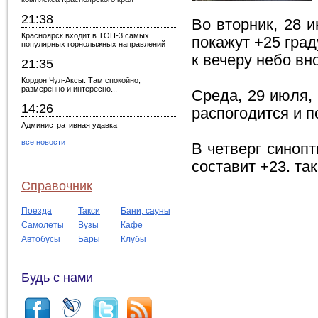
21:38
Во вторник, 28 
Красноярск входит в ТОП-3 самых
покажут +25 град
популярных горнолыжных направлений
к вечеру небо вн
21:35
Кордон Чул-Аксы. Там спокойно,
размеренно и интересно...
Среда, 29 июля, 
14:26
распогодится и п
Административная удавка
все новости
В четверг синоп
составит +23. та
Справочник
Поезда
Такси
Бани, сауны
Самолеты
Вузы
Кафе
Автобусы
Бары
Клубы
Будь с нами