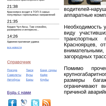
21:38
водителей-нару
Красноярск входит в ТОП-3 самых
аппаратные комп
популярных горнолыжных направлений
21:35
Необходимость у
Кордон Чул-Аксы. Там спокойно,
размеренно и интересно...
виду участивши
14:26
транспортных 
Административная удавка
Красноярцев, о
все новости
внимательными, 
загородных трас
Справочник
Помимо проче
Поезда
Такси
Бани, сауны
крупногабаритно
Самолеты
Вузы
Кафе
размеры бага
Автобусы
Бары
Клубы
ограничивают в
причиной аварий
Будь с нами