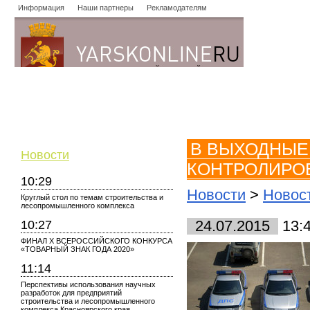
Информация
Наши партнеры
Рекламодателям
Новости
Объявления
Форум
Работа
Опросы
Знако
В ВЫХОДНЫЕ
Новости
КОНТРОЛИРО
10:29
Новости
>
Новос
Круглый стол по темам строительства и
лесопромышленного комплекса
10:27
24.07.2015
13:
ФИНАЛ X ВСЕРОССИЙСКОГО КОНКУРСА
«ТОВАРНЫЙ ЗНАК ГОДА 2020»
11:14
Перспективы использования научных
разработок для предприятий
строительства и лесопромышленного
комплекса Красноярского края