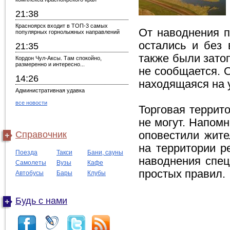
21:38
Красноярск входит в ТОП-3 самых
От наводнения п
популярных горнолыжных направлений
остались и без
21:35
также были зато
Кордон Чул-Аксы. Там спокойно,
размеренно и интересно...
не сообщается. О
14:26
находящаяся на 
Административная удавка
все новости
Торговая террит
не могут. Напомн
Справочник
оповестили жите
на территории р
Поезда
Такси
Бани, сауны
наводнения спец
Самолеты
Вузы
Кафе
простых правил.
Автобусы
Бары
Клубы
Будь с нами