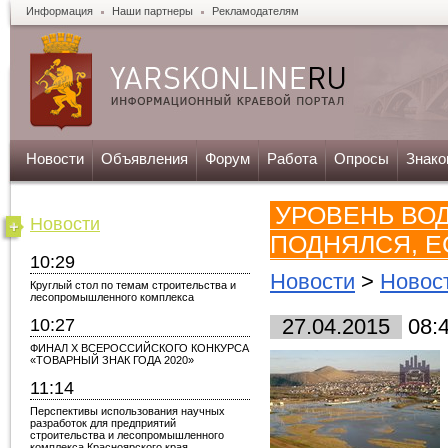
Информация
Наши партнеры
Рекламодателям
Новости
Объявления
Форум
Работа
Опросы
Знако
УРОВЕНЬ ВОД
Новости
ПОДНЯЛСЯ, Е
10:29
Новости
>
Новос
Круглый стол по темам строительства и
лесопромышленного комплекса
10:27
27.04.2015
08:
ФИНАЛ X ВСЕРОССИЙСКОГО КОНКУРСА
«ТОВАРНЫЙ ЗНАК ГОДА 2020»
11:14
Перспективы использования научных
разработок для предприятий
строительства и лесопромышленного
комплекса Красноярского края