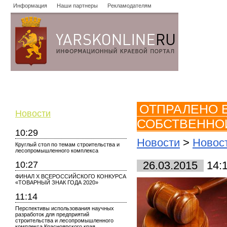
Информация
Наши партнеры
Рекламодателям
Новости
Объявления
Форум
Работа
Опросы
Знако
ОТПРАЛЕНО В
Новости
СОБСТВЕННО
10:29
Новости
>
Новос
Круглый стол по темам строительства и
лесопромышленного комплекса
10:27
26.03.2015
14:
ФИНАЛ X ВСЕРОССИЙСКОГО КОНКУРСА
«ТОВАРНЫЙ ЗНАК ГОДА 2020»
11:14
Перспективы использования научных
разработок для предприятий
строительства и лесопромышленного
комплекса Красноярского края