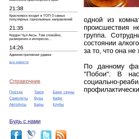
21:38
Красноярск входит в ТОП-3 самых
одной из комна
популярных горнолыжных направлений
происшествия н
21:35
группа. Сотруд
Кордон Чул-Аксы. Там спокойно,
размеренно и интересно...
состоянии алкого
14:26
за то, что она не
Административная удавка
все новости
По данному фак
"Побои". В на
Справочник
социально-реа
профилактически
Поезда
Такси
Бани, сауны
Самолеты
Вузы
Кафе
Автобусы
Бары
Клубы
Будь с нами