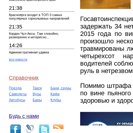
21:38
Красноярск входит в ТОП-3 самых
Госавтоинспекци
популярных горнолыжных направлений
задержать 34 не
21:35
2015 года по ви
Кордон Чул-Аксы. Там спокойно,
размеренно и интересно...
произошло неско
14:26
травмированы лю
Административная удавка
четырехсот на
все новости
водителей соблю
руль в нетрезвом
Справочник
Помимо штрафа в
Поезда
Такси
Бани, сауны
по вине пьяного
Самолеты
Вузы
Кафе
здоровью и здор
Автобусы
Бары
Клубы
Будь с нами