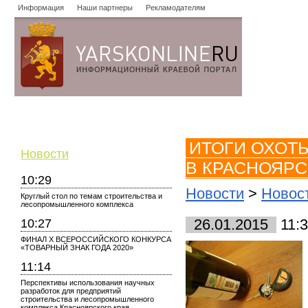
Информация
Наши партнеры
Рекламодателям
Новости
Объявления
Форум
Работа
Опросы
Знако
ИТОГИ ОХОТ
Новости
В КРАСНОЯРС
10:29
Новости
>
Новос
Круглый стол по темам строительства и
лесопромышленного комплекса
10:27
26.01.2015
11:
ФИНАЛ X ВСЕРОССИЙСКОГО КОНКУРСА
«ТОВАРНЫЙ ЗНАК ГОДА 2020»
11:14
Перспективы использования научных
разработок для предприятий
строительства и лесопромышленного
комплекса Красноярского края