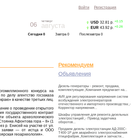
Войти
Регистрация
четверг
+0.15
USD
32.81 р.
06
августа
+0.26
EUR
43.92 р.
Сегодня 0
Завтра 0
Послезавтра 0
Прогноз погоды
Красноярск
|
Курс валют
Рекомендуем
Объявления
Дизель-генераторы - ремонт, продажа,
комплектующие.,Компания предлагает на...
огомиллионного конкурса на
по делу агентство госзаказа
AVR для регулирования напряжения систем
раю» в качестве третьих лиц.
возбуждения электрогенераторов
отечественного и импортного производства:,-
Корректор напряжения...
щение о проведении открытого
ия государственного контракт
Шкафы управления для ремонта дизельных
ти объекта археологического
электростанций:,- Привод задатчика
оянка Афонтова гора – II» (1
оборотов...
з р. Енисей на участке от ул.
Продаем дизель-электростанции АД-200С-
ве заявки — от истца и ООО
Т400-1Р для аварийного электроснабжения
ярская геоархеология».
птицефабрик.,Комплектация и запчасти...