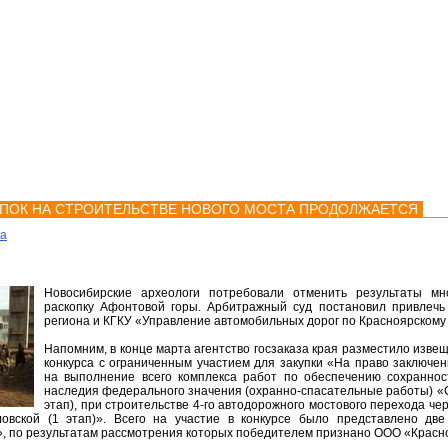
мства
Карта
Консультации
ОПОК НА СТРОИТЕЛЬСТВЕ НОВОГО МОСТА ПРОДОЛЖАЕТСЯ
ка
Новосибирские археологи потребовали отменить результаты мн
раскопку Афонтовой горы. Арбитражный суд постановил привлечь 
региона и КГКУ «Управление автомобильных дорог по Красноярскому к
Напомним, в конце марта агентство госзаказа края разместило изве
конкурса с ограниченным участием для закупки «На право заключен
на выполнение всего комплекса работ по обеспечению сохраннос
наследия федерального значения (охранно-спасательные работы) «Ст
этап), при строительстве 4-го автодорожного мостового перехода чере
ловской (1 этап)». Всего на участие в конкурсе было представлено д
», по результатам рассмотрения которых победителем признано ООО «Красно