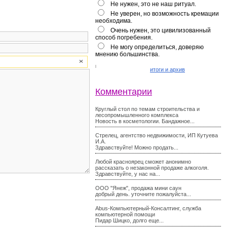
Не нужен, это не наш ритуал.
Не уверен, но возможность кремации
необходима.
Очень нужен, это цивилизованный
способ погребения.
Не могу определиться, доверяю
мнению большинства.
итоги и архив
Комментарии
Круглый стол по темам строительства и
лесопромышленного комплекса
Новость в косметологии. Бандажное...
Стрелец, агентство недвижимости, ИП Кутуева
И.А.
Здравствуйте! Можно продать...
Любой красноярец сможет анонимно
рассказать о незаконной продаже алкоголя.
Здравствуйте, у нас на...
ООО "Янеж", продажа мини саун
добрый день. уточните пожалуйста...
Abus-Компьютерный-Консалтинг, служба
компьютерной помощи
Пидар Шицко, долго еще...