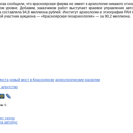
ска сообщили, что красноярская фирма не имеет к археологии никакого отн
м уровне. Добавим, заказчиком работ выступает краевое управление авт
а составляла 94,8 миллиона рублей. Институт археологии и этнографии РА
рой участник аукциона — «Красноярская геоархеология» — за 90,2 миллиона.
моста
новый мост в Красноярске
археологические раскопки
 агентство
ев:
0
ет тепло
а автобус