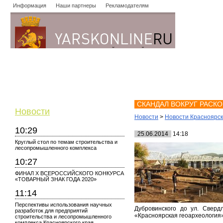
Информация
Наши партнеры
Рекламодателям
Новости
Объявления
Форум
Работа
Опросы
Знако
СКАНДАЛ ВОКРУГ РАСК
Новости
Новости
>
Новости Красноярс
10:29
25.06.2014
14:18
Круглый стол по темам строительства и
лесопромышленного комплекса
10:27
ФИНАЛ X ВСЕРОССИЙСКОГО КОНКУРСА
«ТОВАРНЫЙ ЗНАК ГОДА 2020»
11:14
Перспективы использования научных
Дубровинского до ул. Сверд
разработок для предприятий
«Красноярская геоархеология
строительства и лесопромышленного
комплекса Красноярского края