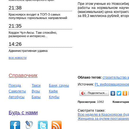
При этом ученые из Новосибир
21:38
работы на нормальном научно
(максимальная) цена контракт
Красноярск входит в ТОП-3 самых
за 89,3 миллиона рублей, вто
популярных горнолыжных направлений
21:35
Кордон Чул-Аксы. Там спокойно,
размеренно и интересно...
14:26
Административная удавка
все новости
Справочник
Облако тегов:
строительство 
Источник:
PL информационное
Поезда
Такси
Бани, сауны
Самолеты
Вузы
Кафе
Поделиться…
Автобусы
Бары
Клубы
Просмотров:
1062
Коментари
Смотрите также:
Будь с нами
Всю неделю в Красноярске буд
Женщина за рулем протаранил