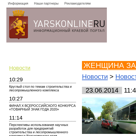
Информация
Наши партнеры
Рекламодателям
Новости
Объявления
Форум
Работа
Опросы
Знако
ЖЕНЩИНА ЗА
Новости
Новости
>
Новос
10:29
Круглый стол по темам строительства и
23.06.2014
11:
лесопромышленного комплекса
10:27
ФИНАЛ X ВСЕРОССИЙСКОГО КОНКУРСА
«ТОВАРНЫЙ ЗНАК ГОДА 2020»
11:14
Перспективы использования научных
разработок для предприятий
строительства и лесопромышленного
комплекса Красноярского края