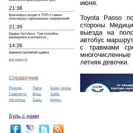
июня.
21:38
Красноярск входит в ТОП-3 самых
Toyota Passo п
популярных горнолыжных направлений
стороны Медици
21:35
выезда на поло
Кордон Чул-Аксы. Там спокойно,
размеренно и интересно...
автобус маршрут
14:26
с травмами ср
Административная удавка
многочисленные 
все новости
летняя девочки.
Справочник
Поезда
Такси
Бани, сауны
Самолеты
Вузы
Кафе
Автобусы
Бары
Клубы
Будь с нами