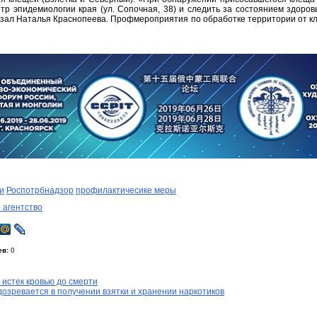
тр эпидемиологии края (ул. Сопочная, 38) и следить за состоянием здоров
азал Наталья Краснопеева. Профмероприятия по обработке территории от к
и
Роспотрбнадзор
профилактичесике меры
 агентство
ев:
0
 истек кровью до смерти
озревается в получении взятки и хранении наркотиков