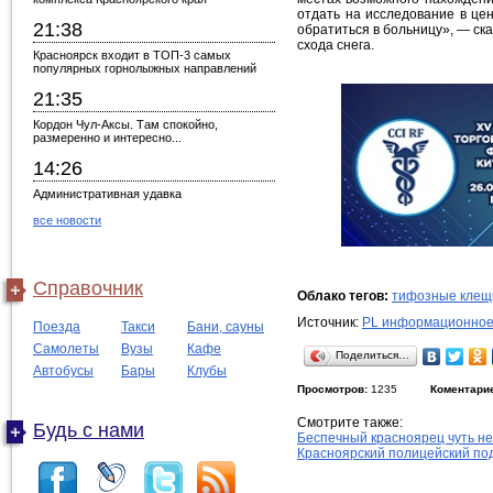
отдать на исследование в цен
21:38
обратиться в больницу», — ск
схода снега.
Красноярск входит в ТОП-3 самых
популярных горнолыжных направлений
21:35
Кордон Чул-Аксы. Там спокойно,
размеренно и интересно...
14:26
Административная удавка
все новости
Справочник
Облако тегов:
тифозные клещ
Источник:
PL информационное
Поезда
Такси
Бани, сауны
Самолеты
Вузы
Кафе
Поделиться…
Автобусы
Бары
Клубы
Просмотров:
1235
Коментари
Смотрите также:
Будь с нами
Беспечный красноярец чуть не
Красноярский полицейский под