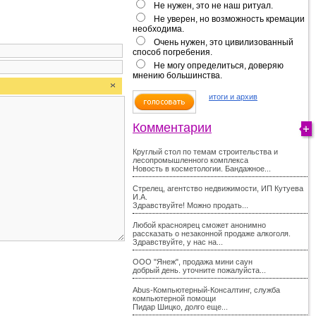
Не нужен, это не наш ритуал.
Не уверен, но возможность кремации
необходима.
Очень нужен, это цивилизованный
способ погребения.
Не могу определиться, доверяю
мнению большинства.
итоги и архив
Комментарии
Круглый стол по темам строительства и
лесопромышленного комплекса
Новость в косметологии. Бандажное...
Стрелец, агентство недвижимости, ИП Кутуева
И.А.
Здравствуйте! Можно продать...
Любой красноярец сможет анонимно
рассказать о незаконной продаже алкоголя.
Здравствуйте, у нас на...
ООО "Янеж", продажа мини саун
добрый день. уточните пожалуйста...
Abus-Компьютерный-Консалтинг, служба
компьютерной помощи
Пидар Шицко, долго еще...