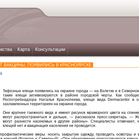
мства
Карта
Консультации
ЕТ ВАКЦИНЫ, ПОЯВИЛИСЬ В КРАСНОЯРСКЕ
ка
Тифозные клещи появились на окраине города — на Взлетке и в Северном.
такие клещи активизируются в районе городской черты. Как сообщил
Роспотребнадзора Наталья Краснопеева, клещи вида Dermacentor в 
захламленных территориях на окраине города.
Они крупнее таежного вида и имеют рисунок мраморного цвета на спинке
могут распространиться и дальше, — рассказала пресс-секретарь. — Ж
могут разнести насекомых в другие районы». Специалисты отмечают, 
клещей нет и вакцинация населения не проводится.
профилактические меры: носить закрытую одежду, проводить осмотры и в
я клещей (Взлетка и Северный). «При обнаружении присосавшегося клеща н