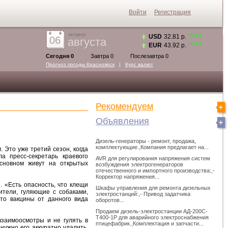
Войти
Регистрация
четверг
+0.15
USD
32.81 р.
06
августа
+0.26
EUR
43.92 р.
Сегодня 0
Завтра 0
Послезавтра 0
Прогноз погоды
Красноярск
|
Курс валют
Рекомендуем
Объявления
Дизель-генераторы - ремонт, продажа,
комплектующие.,Компания предлагает на...
 Это уже третий сезон, когда
а пресс-секретарь краевого
AVR для регулирования напряжения систем
основном живут на открытых
возбуждения электрогенераторов
отечественного и импортного производства:,-
Корректор напряжения...
. «Есть опасность, что клещи
Шкафы управления для ремонта дизельных
ители, гуляющие с собаками,
электростанций:,- Привод задатчика
что вакцины от данного вида
оборотов...
Продаем дизель-электростанции АД-200С-
Т400-1Р для аварийного электроснабжения
заимоосмотры и не гулять в
птицефабрик.,Комплектация и запчасти...
ужно его аккуратно удалить,