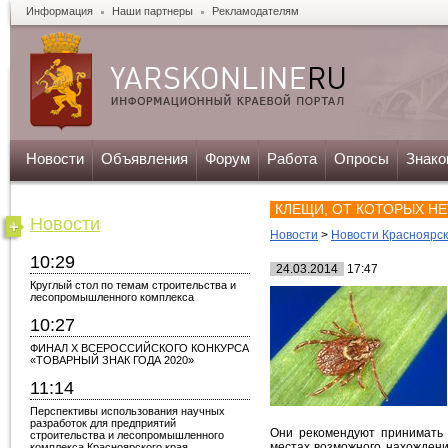
Информация
Наши партнеры
Рекламодателям
Новости
Объявления
Форум
Работа
Опросы
Знако
КЛЕЩИ, ОТ КОТОРЫХ Н
Новости
Новости
>
Новости Красноярс
10:29
24.03.2014
17:47
Круглый стол по темам строительства и
лесопромышленного комплекса
10:27
ФИНАЛ X ВСЕРОССИЙСКОГО КОНКУРСА
«ТОВАРНЫЙ ЗНАК ГОДА 2020»
11:14
Перспективы использования научных
разработок для предприятий
Они рекомендуют принимать 
строительства и лесопромышленного
местах возможного нахождени
комплекса Красноярского края