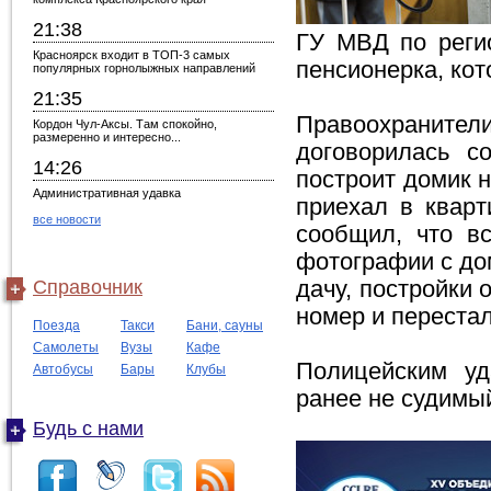
21:38
ГУ МВД по реги
Красноярск входит в ТОП-3 самых
пенсионерка, кот
популярных горнолыжных направлений
21:35
Правоохраните
Кордон Чул-Аксы. Там спокойно,
размеренно и интересно...
договорилась с
14:26
построит домик н
Административная удавка
приехал в кварт
все новости
сообщил, что в
фотографии с до
Справочник
дачу, постройки 
номер и перестал
Поезда
Такси
Бани, сауны
Самолеты
Вузы
Кафе
Полицейским уд
Автобусы
Бары
Клубы
ранее не судимый
Будь с нами