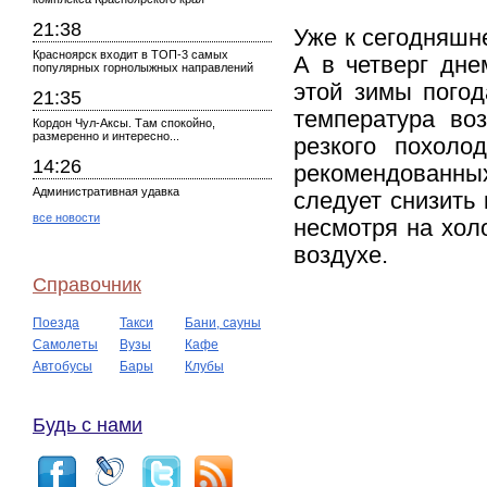
21:38
Уже к сегодняшне
Красноярск входит в ТОП-3 самых
А в четверг дне
популярных горнолыжных направлений
этой зимы погод
21:35
температура воз
Кордон Чул-Аксы. Там спокойно,
размеренно и интересно...
резкого похоло
14:26
рекомендованных
Административная удавка
следует снизить 
все новости
несмотря на хол
воздухе.
Справочник
Поезда
Такси
Бани, сауны
Самолеты
Вузы
Кафе
Автобусы
Бары
Клубы
Будь с нами