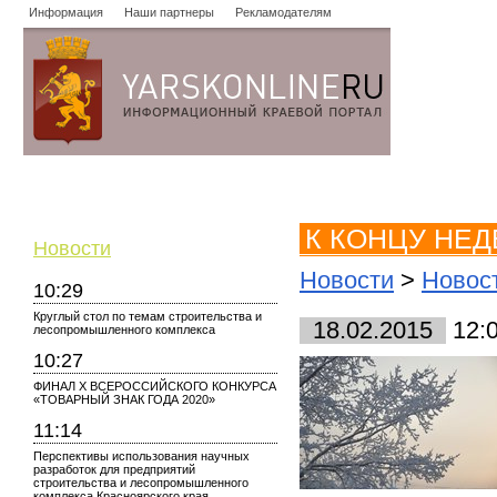
Информация
Наши партнеры
Рекламодателям
Новости
Объявления
Форум
Работа
Опросы
Знако
К КОНЦУ НЕД
Новости
Новости
>
Новос
10:29
Круглый стол по темам строительства и
18.02.2015
12:
лесопромышленного комплекса
10:27
ФИНАЛ X ВСЕРОССИЙСКОГО КОНКУРСА
«ТОВАРНЫЙ ЗНАК ГОДА 2020»
11:14
Перспективы использования научных
разработок для предприятий
строительства и лесопромышленного
комплекса Красноярского края