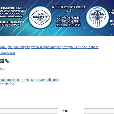
полиция Красноярска
угоны в Красноярске
автоугоны в Красноярске
о новостей
ев:
0
Красноярске остались без холодной воды
я с пробок
E-Mail: