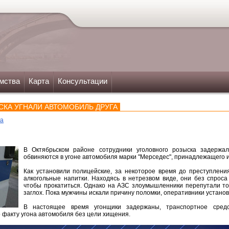
мства
Карта
Консультации
СКА УГНАЛИ АВТОМОБИЛЬ ДРУГА
ка
В Октябрьском районе сотрудники уголовного розыска задержа
обвиняются в угоне автомобиля марки "Мерседес", принадлежащего их
Как установили полицейские, за некоторое время до преступлен
алкогольные напитки. Находясь в нетрезвом виде, они без спроса
чтобы прокатиться. Однако на АЗС злоумышленники перепутали топ
заглох. Пока мужчины искали причину поломки, оперативники устано
В настоящее время угонщики задержаны, транспортное средс
 факту угона автомобиля без цели хищения.