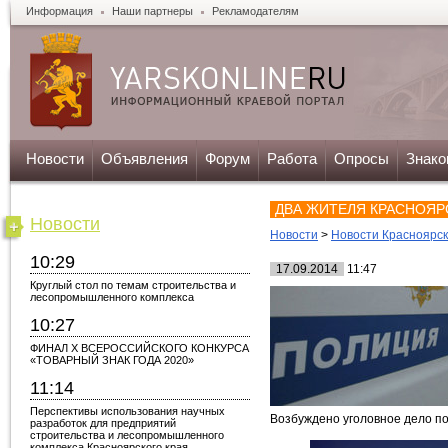
Информация
Наши партнеры
Рекламодателям
Новости
Объявления
Форум
Работа
Опросы
Знако
ДВА ЖИТЕЛЯ КРАСНОЯР
Новости
Новости
>
Новости Красноярс
10:29
17.09.2014
11:47
Круглый стол по темам строительства и
лесопромышленного комплекса
10:27
ФИНАЛ X ВСЕРОССИЙСКОГО КОНКУРСА
«ТОВАРНЫЙ ЗНАК ГОДА 2020»
11:14
Перспективы использования научных
Возбуждено уголовное дело по
разработок для предприятий
строительства и лесопромышленного
комплекса Красноярского края