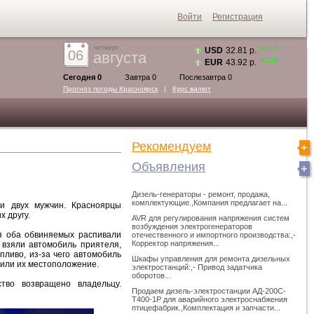
Войти
Регистрация
четверг
+0.15
USD
32.81 р.
06
августа
+0.26
EUR
43.92 р.
Сегодня 0
Завтра 0
Послезавтра 0
Прогноз погоды
Красноярск
|
Курс валют
Рекомендуем
Объявления
Дизель-генераторы - ремонт, продажа,
комплектующие.,Компания предлагает на...
ли двух мужчин. Красноярцы
 другу.
AVR для регулирования напряжения систем
возбуждения электрогенераторов
ия оба обвиняемых распивали
отечественного и импортного производства:,-
Корректор напряжения...
 взяли автомобиль приятеля,
ливо, из-за чего автомобиль
Шкафы управления для ремонта дизельных
вили их местоположение.
электростанций:,- Привод задатчика
оборотов...
тво возвращено владельцу.
Продаем дизель-электростанции АД-200С-
Т400-1Р для аварийного электроснабжения
птицефабрик.,Комплектация и запчасти...