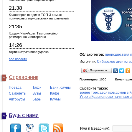
21:38
Красноярск входит в ТОП-3 самых
популярных горнолыжных направлений
21:35
Кордон Чул-Аксы. Там спокойно,
размеренно и интересно...
14:26
Административная удавка
Облако тегов:
происшествия
все новости
Источник:
Сибирское агентств
Поделиться…
Справочник
Просмотров:
1050
Коментари
Поезда
Такси
Бани, сауны
Смотрите также:
Более трех десятков домов в 
Самолеты
Вузы
Кафе
Утро в Красноярске начинаетс
Автобусы
Бары
Клубы
Будь с нами
Имя (Псевдоним):