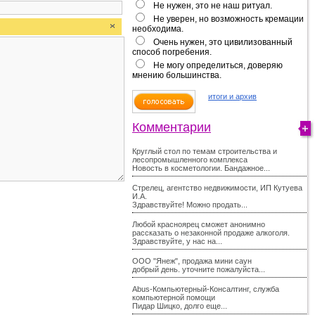
Не нужен, это не наш ритуал.
Не уверен, но возможность кремации
необходима.
Очень нужен, это цивилизованный
способ погребения.
Не могу определиться, доверяю
мнению большинства.
итоги и архив
Комментарии
Круглый стол по темам строительства и
лесопромышленного комплекса
Новость в косметологии. Бандажное...
Стрелец, агентство недвижимости, ИП Кутуева
И.А.
Здравствуйте! Можно продать...
Любой красноярец сможет анонимно
рассказать о незаконной продаже алкоголя.
Здравствуйте, у нас на...
ООО "Янеж", продажа мини саун
добрый день. уточните пожалуйста...
Abus-Компьютерный-Консалтинг, служба
компьютерной помощи
Пидар Шицко, долго еще...