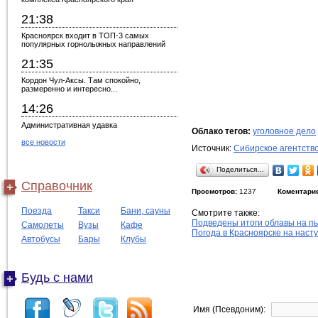
21:38
Красноярск входит в ТОП-3 самых
популярных горнолыжных направлений
21:35
Кордон Чул-Аксы. Там спокойно,
размеренно и интересно...
14:26
Административная удавка
Облако тегов:
уголовное дело
все новости
Источник:
Сибирское агентств
Поделиться…
Справочник
Просмотров:
1237
Коментари
Поезда
Такси
Бани, сауны
Смотрите также:
Подведены итоги облавы на пь
Самолеты
Вузы
Кафе
Погода в Красноярске на наст
Автобусы
Бары
Клубы
Будь с нами
Имя (Псевдоним):