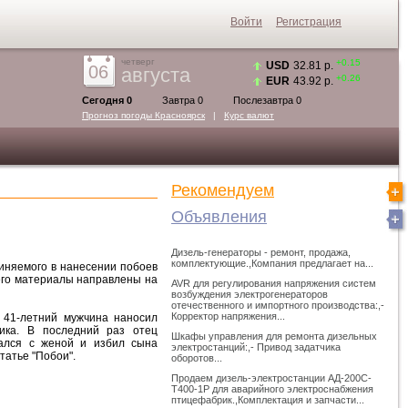
Войти
Регистрация
четверг
+0.15
USD
32.81 р.
06
августа
+0.26
EUR
43.92 р.
Сегодня 0
Завтра 0
Послезавтра 0
Прогноз погоды
Красноярск
|
Курс валют
Рекомендуем
Объявления
Дизель-генераторы - ремонт, продажа,
комплектующие.,Компания предлагает на...
виняемого в нанесении побоев
 его материалы направлены на
AVR для регулирования напряжения систем
возбуждения электрогенераторов
отечественного и импортного производства:,-
Корректор напряжения...
 41-летний мужчина наносил
ика. В последний раз отец
Шкафы управления для ремонта дизельных
гался с женой и избил сына
электростанций:,- Привод задатчика
татье "Побои".
оборотов...
Продаем дизель-электростанции АД-200С-
Т400-1Р для аварийного электроснабжения
птицефабрик.,Комплектация и запчасти...