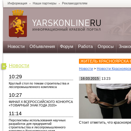
Информация
Наши партнеры
Рекламодателям
Новости
Объявления
Форум
Работа
Опросы
Знако
ЖИТЕЛЬ КРАСНОЯРСКА 
Новости
Новости
>
Новости Красноярс
10:29
16.03.2015
13:23
Круглый стол по темам строительства и
лесопромышленного комплекса
10:27
ФИНАЛ X ВСЕРОССИЙСКОГО КОНКУРСА
«ТОВАРНЫЙ ЗНАК ГОДА 2020»
11:14
Перспективы использования научных
Стоит отметить, что краснояре
разработок для предприятий
строительства и лесопромышленного
комплекса Красноярского края