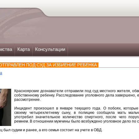
мства
Карта
Консультации
ОТПРАВЛЕН ПОД СУД ЗА ИЗБИЕНИЕ РЕБЕНКА
ка
Красноярские дознаватели отправили под суд местного жителя, об
собственному ребенку. Расследование уголовного дела завершено,
рассмотрение.
Инцидент произошел в январе текущего года. О побоях, которые
своему четырехлетнему сыну, в полицию сообщила мать мальч
употребил значительное количество спиртного, после чего пору
ремнем. В отношении мужчины было возбуждено уголовное дело по с
ц был судим и ранее, а его семья состоит на учете в ОВД.