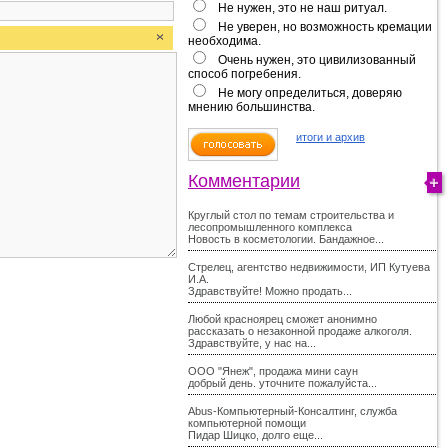
Не нужен, это не наш ритуал.
Не уверен, но возможность кремации
необходима.
Очень нужен, это цивилизованный
способ погребения.
Не могу определиться, доверяю
мнению большинства.
итоги и архив
Комментарии
Круглый стол по темам строительства и
лесопромышленного комплекса
Новость в косметологии. Бандажное...
Стрелец, агентство недвижимости, ИП Кутуева
И.А.
Здравствуйте! Можно продать...
Любой красноярец сможет анонимно
рассказать о незаконной продаже алкоголя.
Здравствуйте, у нас на...
ООО "Янеж", продажа мини саун
добрый день. уточните пожалуйста...
Abus-Компьютерный-Консалтинг, служба
компьютерной помощи
Пидар Шицко, долго еще...