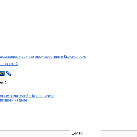
домашнее насилие
происшествия в Красноярске
о новостей
ев:
0
яных водителей в Красноярске
упившей неделе
E-Mail: