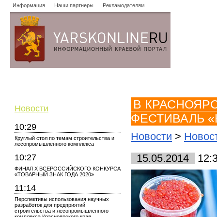
Информация
Наши партнеры
Рекламодателям
Новости
Объявления
Форум
Работа
Опросы
Знако
В КРАСНОЯР
Новости
ФЕСТИВАЛЬ «
10:29
Новости
>
Новос
Круглый стол по темам строительства и
лесопромышленного комплекса
10:27
15.05.2014
12:
ФИНАЛ X ВСЕРОССИЙСКОГО КОНКУРСА
«ТОВАРНЫЙ ЗНАК ГОДА 2020»
11:14
Перспективы использования научных
разработок для предприятий
строительства и лесопромышленного
комплекса Красноярского края