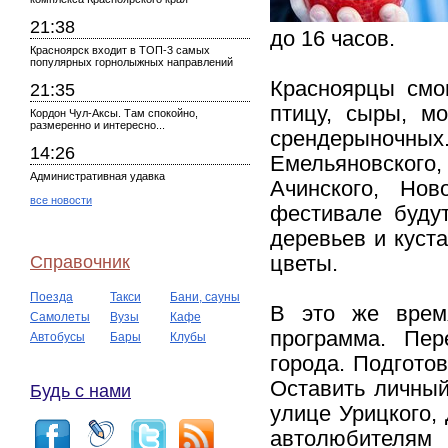
21:38
до 16 часов.
Красноярск входит в ТОП-3 самых
популярных горнолыжных направлений
Красноярцы смог
21:35
птицу, сыры, м
Кордон Чул-Аксы. Там спокойно,
размеренно и интересно...
срендерыночных
14:26
Емельяновского
Административная удавка
Ачинского, Нов
все новости
фестивале буду
деревьев и куст
Справочник
цветы.
Поезда
Такси
Бани, сауны
В это же время
Самолеты
Вузы
Кафе
программа. Пер
Автобусы
Бары
Клубы
города. Подгото
Оставить личный
Будь с нами
улице Урицкого,
автолюбителям