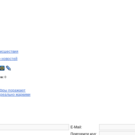
исшествия
о новостей
ев:
0
ифры поражают
 реально жаркими
E-Mail:
Повторите код: