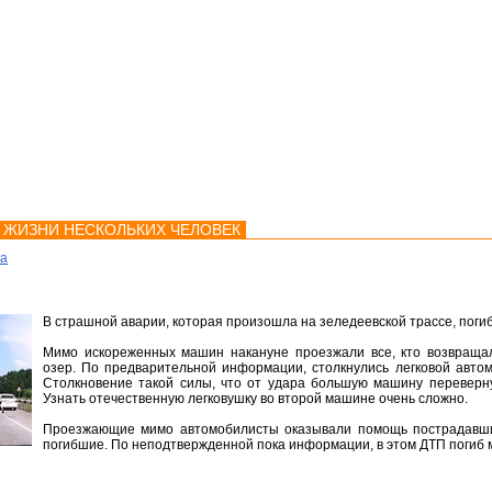
мства
Карта
Консультации
О ЖИЗНИ НЕСКОЛЬКИХ ЧЕЛОВЕК
ка
В страшной аварии, которая произошла на зеледеевской трассе, поги
Мимо искореженных машин накануне проезжали все, кто возвращал
озер. По предварительной информации, столкнулись легковой автом
Столкновение такой силы, что от удара большую машину переверну
Узнать отечественную легковушку во второй машине очень сложно.
Проезжающие мимо автомобилисты оказывали помощь пострадавши
погибшие. По неподтвержденной пока информации, в этом ДТП погиб 