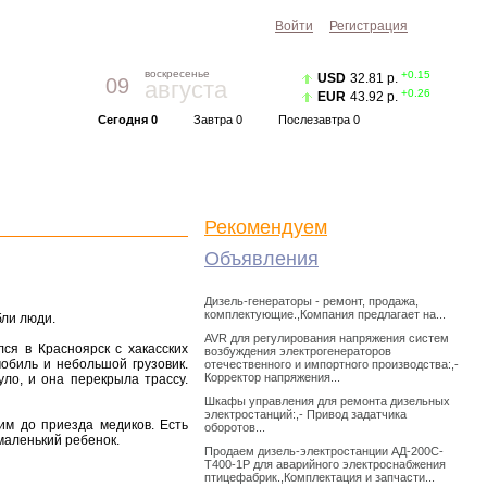
Войти
Регистрация
воскресенье
+0.15
USD
32.81 р.
09
августа
+0.26
EUR
43.92 р.
Сегодня 0
Завтра 0
Послезавтра 0
Прогноз погоды
Красноярск
|
Курс валют
Рекомендуем
Объявления
Дизель-генераторы - ремонт, продажа,
комплектующие.,Компания предлагает на...
бли люди.
AVR для регулирования напряжения систем
ся в Красноярск с хакасских
возбуждения электрогенераторов
обиль и небольшой грузовик.
отечественного и импортного производства:,-
Корректор напряжения...
ло, и она перекрыла трассу.
Шкафы управления для ремонта дизельных
электростанций:,- Привод задатчика
м до приезда медиков. Есть
оборотов...
маленький ребенок.
Продаем дизель-электростанции АД-200С-
Т400-1Р для аварийного электроснабжения
птицефабрик.,Комплектация и запчасти...