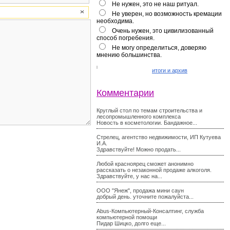
Не нужен, это не наш ритуал.
Не уверен, но возможность кремации
необходима.
Очень нужен, это цивилизованный
способ погребения.
Не могу определиться, доверяю
мнению большинства.
итоги и архив
Комментарии
Круглый стол по темам строительства и
лесопромышленного комплекса
Новость в косметологии. Бандажное...
Стрелец, агентство недвижимости, ИП Кутуева
И.А.
Здравствуйте! Можно продать...
Любой красноярец сможет анонимно
рассказать о незаконной продаже алкоголя.
Здравствуйте, у нас на...
ООО "Янеж", продажа мини саун
добрый день. уточните пожалуйста...
Abus-Компьютерный-Консалтинг, служба
компьютерной помощи
Пидар Шицко, долго еще...