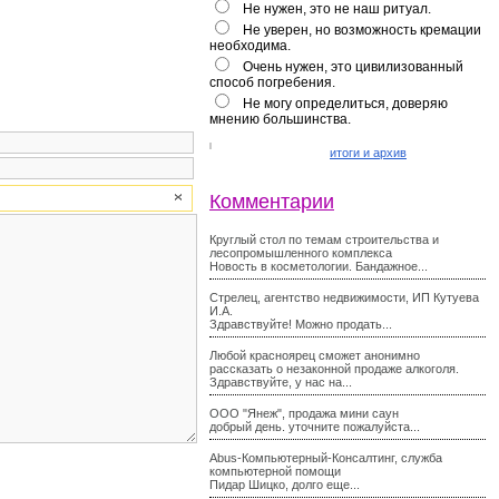
Не нужен, это не наш ритуал.
Не уверен, но возможность кремации
необходима.
Очень нужен, это цивилизованный
способ погребения.
Не могу определиться, доверяю
мнению большинства.
итоги и архив
Комментарии
Круглый стол по темам строительства и
лесопромышленного комплекса
Новость в косметологии. Бандажное...
Стрелец, агентство недвижимости, ИП Кутуева
И.А.
Здравствуйте! Можно продать...
Любой красноярец сможет анонимно
рассказать о незаконной продаже алкоголя.
Здравствуйте, у нас на...
ООО "Янеж", продажа мини саун
добрый день. уточните пожалуйста...
Abus-Компьютерный-Консалтинг, служба
компьютерной помощи
Пидар Шицко, долго еще...