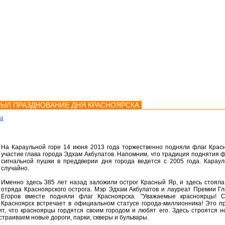
мства
Карта
Консультации
РЫЛ ПРАЗДНОВАНИЕ ДНЯ КРАСНОЯРСКА
ка
На Караульной горе 14 июня 2013 года торжественно подняли флаг Крас
участие глава города Эдхам Акбулатов. Напомним, что традиция поднятия ф
сигнальной пушки в преддверии дня города ведется с 2005 года. Карау
случайно.
Именно здесь 385 лет назад заложили острог Красный Яр, и здесь стояла
отряда Красноярского острога. Мэр Эдхам Акбулатов и лауреат Премии Гл
Егоров вместе подняли флаг Красноярска. "Уважаемые красноярцы! 
Красноярск встречает в официальном статусе города-миллионника! Это пр
чит, что красноярцы гордятся своим городом и любят его. Здесь строятся
страиваем новые дороги, парки, скверы и бульвары.