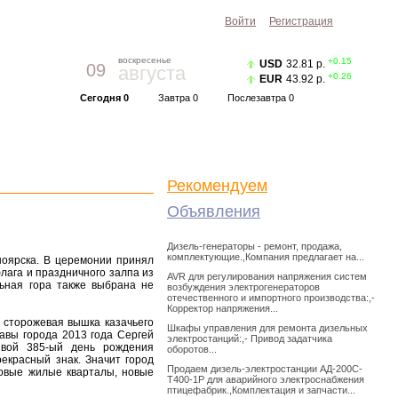
Войти
Регистрация
воскресенье
+0.15
USD
32.81 р.
09
августа
+0.26
EUR
43.92 р.
Сегодня 0
Завтра 0
Послезавтра 0
Прогноз погоды
Красноярск
|
Курс валют
Рекомендуем
Объявления
Дизель-генераторы - ремонт, продажа,
комплектующие.,Компания предлагает на...
ноярска. В церемонии принял
лага и праздничного залпа из
AVR для регулирования напряжения систем
льная гора также выбрана не
возбуждения электрогенераторов
отечественного и импортного производства:,-
Корректор напряжения...
 сторожевая вышка казачьего
Шкафы управления для ремонта дизельных
авы города 2013 года Сергей
электростанций:,- Привод задатчика
Свой 385-ый день рождения
оборотов...
екрасный знак. Значит город
Продаем дизель-электростанции АД-200С-
 новые жилые кварталы, новые
Т400-1Р для аварийного электроснабжения
птицефабрик.,Комплектация и запчасти...