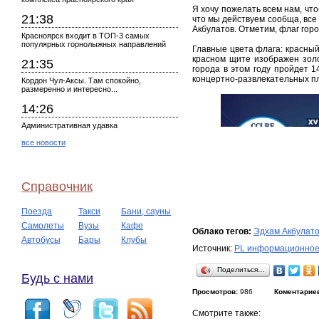
Я хочу пожелать всем нам, чт
21:38
что мы действуем сообща, все
Акбулатов. Отметим, флаг гор
Красноярск входит в ТОП-3 самых
популярных горнолыжных направлений
Главные цвета флага: красный
красном щите изображен золо
21:35
города в этом году пройдет 1
концертно-развлекательных п
Кордон Чул-Аксы. Там спокойно,
размеренно и интересно...
14:26
Административная удавка
все новости
Справочник
Поезда
Такси
Бани, сауны
Самолеты
Вузы
Кафе
Облако тегов:
Эдхам Акбулат
Автобусы
Бары
Клубы
Источник:
PL информационное
Поделиться…
Будь с нами
Просмотров:
986
Коментарие
Смотрите также: