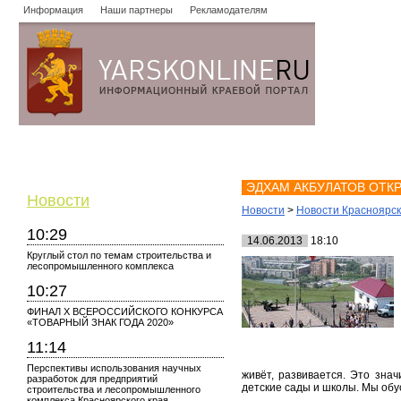
Информация
Наши партнеры
Рекламодателям
Новости
Объявления
Форум
Работа
Опросы
Знако
ЭДХАМ АКБУЛАТОВ ОТК
Новости
Новости
>
Новости Красноярс
10:29
14.06.2013
18:10
Круглый стол по темам строительства и
лесопромышленного комплекса
10:27
ФИНАЛ X ВСЕРОССИЙСКОГО КОНКУРСА
«ТОВАРНЫЙ ЗНАК ГОДА 2020»
11:14
Перспективы использования научных
живёт, развивается. Это зна
разработок для предприятий
детские сады и школы. Мы обу
строительства и лесопромышленного
комплекса Красноярского края