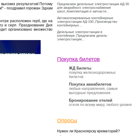
я высоких результатов! Потому
Предлагаем дизельные электростанции АД-30
для аварийного электроснабжения
к!" - поздравил горожан Эдхам
школ.,Комплектация и запчасти...
Автоматизированные контейнерные
нтре расположен герб, где на
электростанции АД-100.,Производство
ту и серп. Празднование Дня
контейнерных...
будет организовано множество
Дизельные электростанции в
контейнере.,Предлагаем дизель-
электростанции...
Покупка билетов
ЖД Билеты
покупка железнодорожных
билетов
Покупка авиабилетов
любые направления, самые
выгодные предложения
Бронирование отелей
отели по всему миру, любого уровня
Опросы
Нужен ли Красноярску крематорий?