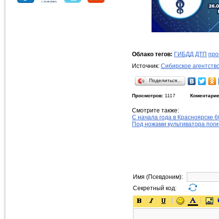
Облако тегов:
ГИБДД
ДТП
про
Источник:
Сибирское агентств
Поделиться…
Просмотров:
1117
Коментарие
Смотрите также:
С начала года в Красноярске 
Под ножами культиватора поги
Имя (Псевдоним):
Секретный код: