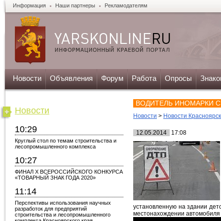
Информация
Наши партнеры
Рекламодателям
Новости
Объявления
Форум
Работа
Опросы
Знако
ВОДИТЕЛЬ ИНОМАРКИ С
Новости
Новости
>
Новости Красноярс
10:29
12.05.2014
17:08
Круглый стол по темам строительства и
лесопромышленного комплекса
10:27
ФИНАЛ X ВСЕРОССИЙСКОГО КОНКУРСА
«ТОВАРНЫЙ ЗНАК ГОДА 2020»
11:14
Перспективы использования научных
установленную на здании детс
разработок для предприятий
местонахождении автомобиля и
строительства и лесопромышленного
комплекса Красноярского края