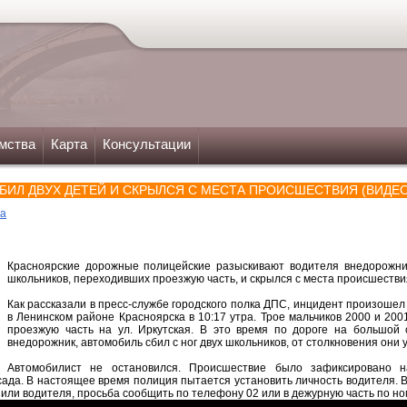
мства
Карта
Консультации
БИЛ ДВУХ ДЕТЕЙ И СКРЫЛСЯ С МЕСТА ПРОИСШЕСТВИЯ (ВИДЕО
ка
Красноярские дорожные полицейские разыскивают водителя внедорожник
школьников, переходивших проезжую часть, и скрылся с места происшестви
Как рассказали в пресс-службе городского полка ДПС, инцидент произошел
в Ленинском районе Красноярска в 10:17 утра. Трое мальчиков 2000 и 20
проезжую часть на ул. Иркутская. В это время по дороге на большой 
внедорожник, автомобиль сбил с ног двух школьников, от столкновения они 
Автомобилист не остановился. Происшествие было зафиксировано н
ада. В настоящее время полиция пытается установить личность водителя. Вс
ли водителя, просьба сообщить по телефону 02 или в дежурную часть по но