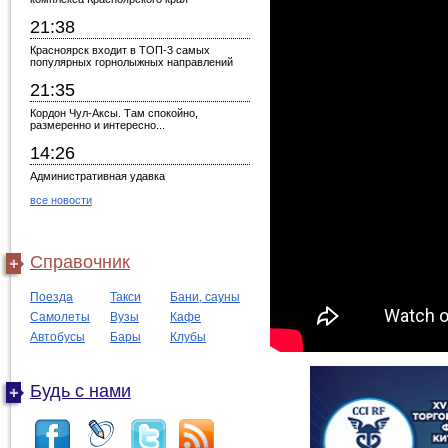
21:38
Красноярск входит в ТОП-3 самых
популярных горнолыжных направлений
21:35
Кордон Чул-Аксы. Там спокойно,
размеренно и интересно...
14:26
Административная удавка
все новости
Справочник
Поезда
Такси
Бани, сауны
Самолеты
Вузы
Кафе
Автобусы
Бары
Клубы
Будь с нами