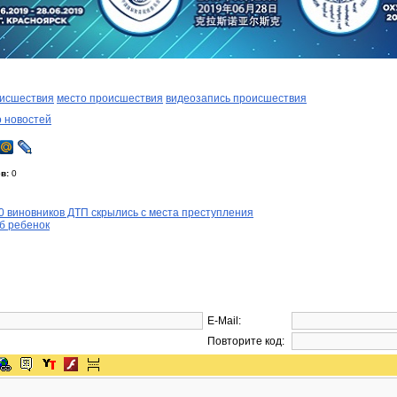
исшествия
место происшествия
видеозапись происшествия
о новостей
в:
0
60 виновников ДТП скрылись с места преступления
б ребенок
E-Mail:
Повторите код: