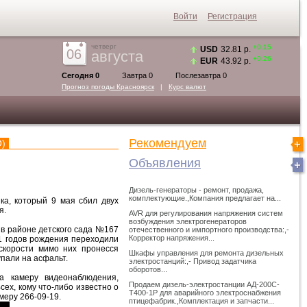
Войти
Регистрация
четверг
+0.15
USD
32.81 р.
06
августа
+0.26
EUR
43.92 р.
Сегодня 0
Завтра 0
Послезавтра 0
Прогноз погоды
Красноярск
|
Курс валют
Рекомендуем
)
Объявления
Дизель-генераторы - ремонт, продажа,
комплектующие.,Компания предлагает на...
а, который 9 мая сбил двух
я.
AVR для регулирования напряжения систем
возбуждения электрогенераторов
 в районе детского сада №167
отечественного и импортного производства:,-
Корректор напряжения...
01 годов рождения переходили
скорости мимо них пронесся
Шкафы управления для ремонта дизельных
упали на асфальт.
электростанций:,- Привод задатчика
оборотов...
а камеру видеонаблюдения,
Продаем дизель-электростанции АД-200С-
ех, кому что-либо известно о
Т400-1Р для аварийного электроснабжения
меру 266-09-19.
птицефабрик.,Комплектация и запчасти...