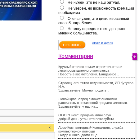
Не нужен, это не наш ритуал.
Не уверен, но возможность кремации
необходима.
Очень нужен, это цивилизованный
способ погребения.
Не могу определиться, доверяю
мнению большинства.
итоги и архив
Комментарии
Круглый стол по темам строительства и
лесопромышленного комплекса
Новость в косметологии. Бандажное...
Стрелец, агентство недвижимости, ИП Кутуева
И.А.
Здравствуйте! Можно продать...
Любой красноярец сможет анонимно
рассказать о незаконной продаже алкоголя.
Здравствуйте, у нас на...
ООО "Янеж", продажа мини саун
добрый день. уточните пожалуйста...
Abus-Компьютерный-Консалтинг, служба
компьютерной помощи
Пидар Шицко, долго еще...