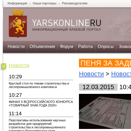
Информация
Наши партнеры
Рекламодателям
Новости
Объявления
Форум
Работа
Опросы
Знако
ПЕНЯ ЗА ЗА
Новости
Новости
>
Новос
10:29
Круглый стол по темам строительства и
12.03.2015
10:
лесопромышленного комплекса
10:27
ФИНАЛ X ВСЕРОССИЙСКОГО КОНКУРСА
«ТОВАРНЫЙ ЗНАК ГОДА 2020»
11:14
Перспективы использования научных
разработок для предприятий
строительства и лесопромышленного
комплекса Красноярского края