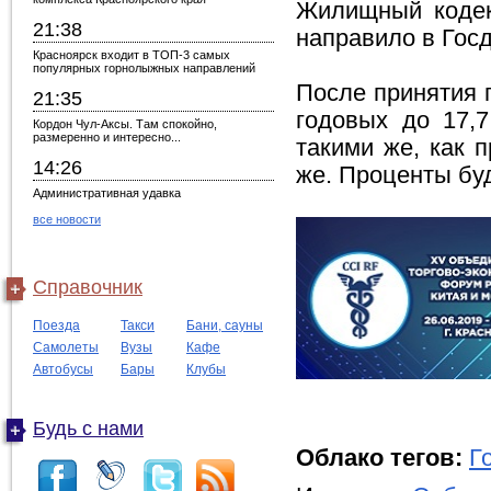
Жилищный кодек
21:38
направило в Госд
Красноярск входит в ТОП-3 самых
популярных горнолыжных направлений
После принятия 
21:35
годовых до 17,
Кордон Чул-Аксы. Там спокойно,
размеренно и интересно...
такими же, как п
14:26
же. Проценты буд
Административная удавка
все новости
Справочник
Поезда
Такси
Бани, сауны
Самолеты
Вузы
Кафе
Автобусы
Бары
Клубы
Будь с нами
Облако тегов:
Г