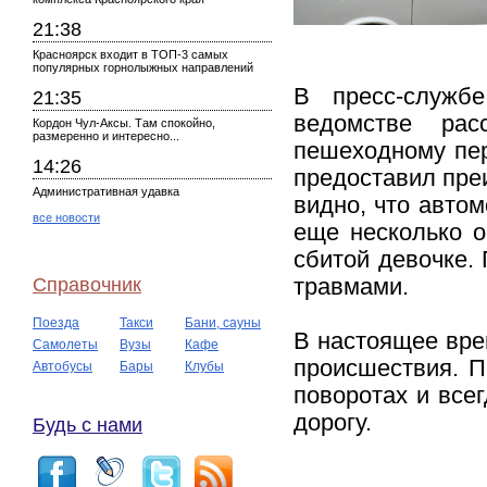
21:38
Красноярск входит в ТОП-3 самых
популярных горнолыжных направлений
В пресс-служ
21:35
ведомстве рас
Кордон Чул-Аксы. Там спокойно,
размеренно и интересно...
пешеходному пер
14:26
предоставил преи
Административная удавка
видно, что автом
все новости
еще несколько 
сбитой девочке.
Справочник
травмами.
Поезда
Такси
Бани, сауны
В настоящее вре
Самолеты
Вузы
Кафе
происшествия. П
Автобусы
Бары
Клубы
поворотах и все
дорогу.
Будь с нами