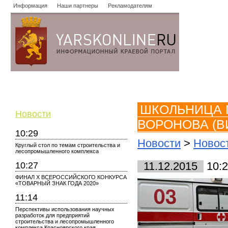
Информация
Наши партнеры
Рекламодателям
Новости
Объявления
Форум
Работа
Опросы
Знако
ШКОЛЬНИЦА 
Новости
ВОРОНОВА (В
10:29
Новости
>
Новос
Круглый стол по темам строительства и
лесопромышленного комплекса
10:27
11.12.2015
10:2
ФИНАЛ X ВСЕРОССИЙСКОГО КОНКУРСА
«ТОВАРНЫЙ ЗНАК ГОДА 2020»
11:14
Перспективы использования научных
разработок для предприятий
строительства и лесопромышленного
комплекса Красноярского края