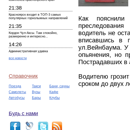
21:38
Красноярск входит в ТОП-3 самых
Как пояснили
популярных горнолыжных направлений
преследования
21:35
водитель не ост
Кордон Чул-Аксы. Там спокойно,
размеренно и интересно...
вписавшись в п
14:26
ул.Вейнбаума. У
Административная удавка
опьянения, но п
все новости
Пострадавших в 
Справочник
Водителю грозит
сроком до двух л
Поезда
Такси
Бани, сауны
Самолеты
Вузы
Кафе
Автобусы
Бары
Клубы
Будь с нами