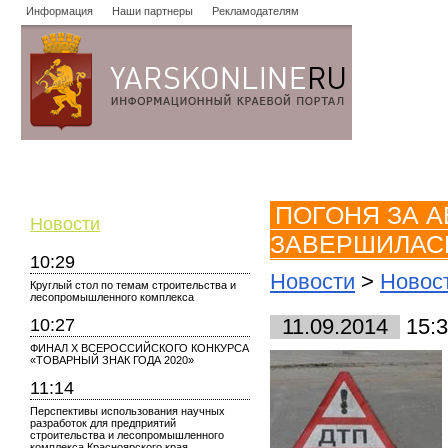
Информация
Наши партнеры
Рекламодателям
Новости
Объявления
Форум
Работа
Опросы
Знако
ПОГОНЯ ЗА 
Новости
ЗАВЕРШИЛАС
10:29
Новости
>
Новос
Круглый стол по темам строительства и
лесопромышленного комплекса
10:27
11.09.2014
15:3
ФИНАЛ X ВСЕРОССИЙСКОГО КОНКУРСА
«ТОВАРНЫЙ ЗНАК ГОДА 2020»
11:14
Перспективы использования научных
разработок для предприятий
строительства и лесопромышленного
комплекса Красноярского края