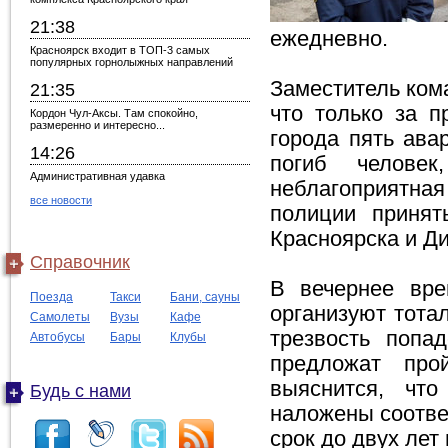
21:38
ежедневно.
Красноярск входит в ТОП-3 самых
популярных горнолыжных направлений
Заместитель ком
21:35
что только за 
Кордон Чул-Аксы. Там спокойно,
размеренно и интересно...
города пять ава
14:26
погиб челове
Административная удавка
неблагоприятная
все новости
полиции принят
Красноярска и Д
Справочник
В вечернее вре
Поезда
Такси
Бани, сауны
организуют тота
Самолеты
Вузы
Кафе
трезвость попа
Автобусы
Бары
Клубы
предложат про
выяснится, что
Будь с нами
наложены соотве
срок до двух лет