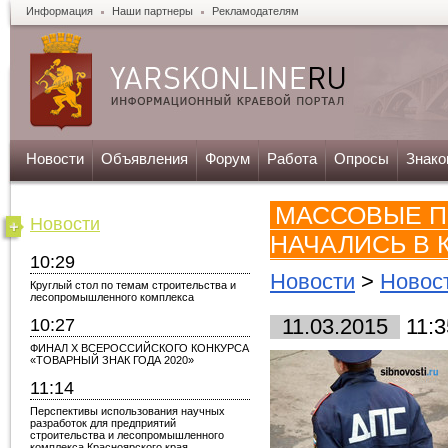
Информация
Наши партнеры
Рекламодателям
Новости
Объявления
Форум
Работа
Опросы
Знако
МАССОВЫЕ П
Новости
НАЧАЛИСЬ В 
10:29
Новости
>
Новос
Круглый стол по темам строительства и
лесопромышленного комплекса
10:27
11.03.2015
11:3
ФИНАЛ X ВСЕРОССИЙСКОГО КОНКУРСА
«ТОВАРНЫЙ ЗНАК ГОДА 2020»
11:14
Перспективы использования научных
разработок для предприятий
строительства и лесопромышленного
комплекса Красноярского края