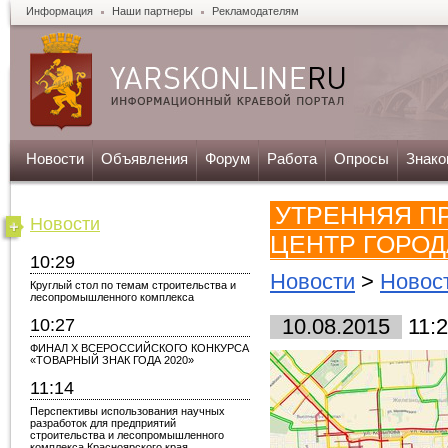
Информация
Наши партнеры
Рекламодателям
Новости
Объявления
Форум
Работа
Опросы
Знако
УТРЕННЯЯ П
Новости
ЦЕНТР ГОРОД
10:29
Новости
>
Новос
Круглый стол по темам строительства и
лесопромышленного комплекса
10:27
10.08.2015
11:
ФИНАЛ X ВСЕРОССИЙСКОГО КОНКУРСА
«ТОВАРНЫЙ ЗНАК ГОДА 2020»
11:14
Перспективы использования научных
разработок для предприятий
строительства и лесопромышленного
комплекса Красноярского края