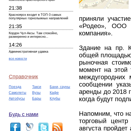
21:38
Красноярск входит в ТОП-3 самых
приняли участи
популярных горнолыжных направлений
«Родео», ООО 
21:35
компания».
Кордон Чул-Аксы. Там спокойно,
размеренно и интересно...
14:26
Здание на пр. 
Административная удавка
общей площадью 2
все новости
рыночная стоим
момент на этой 
Справочник
междугородних 
сообщении указ
Поезда
Такси
Бани, сауны
аренды до 2018 г
Самолеты
Вузы
Кафе
когда будут под
Автобусы
Бары
Клубы
Напомним, что н
Будь с нами
торговый центр
августа пройдет 