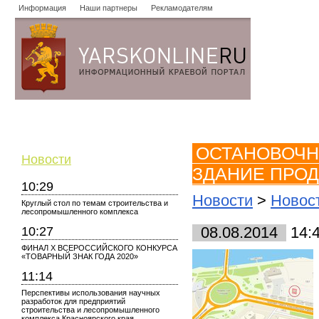
Информация
Наши партнеры
Рекламодателям
Новости
Объявления
Форум
Работа
Опросы
Знако
ОСТАНОВОЧН
Новости
ЗДАНИЕ ПРОД
10:29
Новости
>
Новос
Круглый стол по темам строительства и
лесопромышленного комплекса
10:27
08.08.2014
14:
ФИНАЛ X ВСЕРОССИЙСКОГО КОНКУРСА
«ТОВАРНЫЙ ЗНАК ГОДА 2020»
11:14
Перспективы использования научных
разработок для предприятий
строительства и лесопромышленного
комплекса Красноярского края