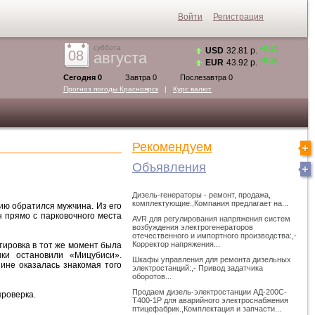
Войти
Регистрация
суббота
+0.15
USD
32.81 р.
08
августа
+0.26
EUR
43.92 р.
Сегодня 0
Завтра 0
Послезавтра 0
Прогноз погоды
Красноярск
|
Курс валют
Рекомендуем
Объявления
Дизель-генераторы - ремонт, продажа,
комплектующие.,Компания предлагает на...
ию обратился мужчина. Из его
н прямо с парковочного места
AVR для регулирования напряжения систем
возбуждения электрогенераторов
отечественного и импортного производства:,-
Корректор напряжения...
тировка в тот же момент была
ки остановили «Мицубиси».
Шкафы управления для ремонта дизельных
ине оказалась знакомая того
электростанций:,- Привод задатчика
оборотов...
Продаем дизель-электростанции АД-200С-
роверка.
Т400-1Р для аварийного электроснабжения
птицефабрик.,Комплектация и запчасти...