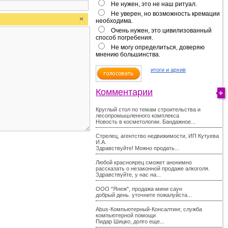
Не нужен, это не наш ритуал.
Не уверен, но возможность кремации
необходима.
Очень нужен, это цивилизованный
способ погребения.
Не могу определиться, доверяю
мнению большинства.
итоги и архив
Комментарии
Круглый стол по темам строительства и
лесопромышленного комплекса
Новость в косметологии. Бандажное...
Стрелец, агентство недвижимости, ИП Кутуева
И.А.
Здравствуйте! Можно продать...
Любой красноярец сможет анонимно
рассказать о незаконной продаже алкоголя.
Здравствуйте, у нас на...
ООО "Янеж", продажа мини саун
добрый день. уточните пожалуйста...
Abus-Компьютерный-Консалтинг, служба
компьютерной помощи
Пидар Шицко, долго еще...