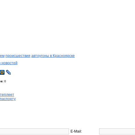
лем
происшествия
автоугоны в Красноярске
о новостей
в:
0
отеплеет
 паспорту
E-Mail: