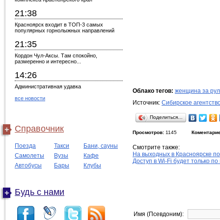
21:38
Красноярск входит в ТОП-3 самых
популярных горнолыжных направлений
21:35
Кордон Чул-Аксы. Там спокойно,
размеренно и интересно...
14:26
Административная удавка
Облако тегов:
женщина за ру
все новости
Источник:
Сибирское агентств
Поделиться…
Справочник
Просмотров:
1145
Коментарие
Поезда
Такси
Бани, сауны
Смотрите также:
На выходных в Красноярске п
Самолеты
Вузы
Кафе
Доступ в Wi-Fi будет только по
Автобусы
Бары
Клубы
Будь с нами
Имя (Псевдоним):