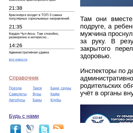
21:38
Красноярск входит в ТОП-3 самых
Там они вместе
популярных горнолыжных направлений
подруге, а ребе
21:35
мужчина проснулс
Кордон Чул-Аксы. Там спокойно,
размеренно и интересно...
за руку. В рез
14:26
закрытого пере
Административная удавка
здоровью.
все новости
Инспекторы по д
Справочник
административн
родительских об
Поезда
Такси
Бани, сауны
учёт в органы вн
Самолеты
Вузы
Кафе
Автобусы
Бары
Клубы
Будь с нами