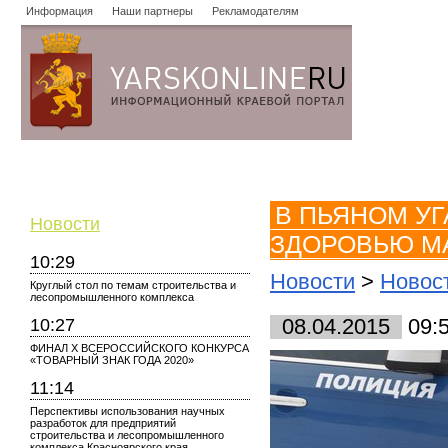
Информация
Наши партнеры
Рекламодателям
Новости
Объявления
Форум
Работа
Опросы
Знако
В ПЬЯНОМ У
Новости
ЗДОРОВЬЮ М
10:29
Новости
>
Новос
Круглый стол по темам строительства и
лесопромышленного комплекса
10:27
08.04.2015
09:
ФИНАЛ X ВСЕРОССИЙСКОГО КОНКУРСА
«ТОВАРНЫЙ ЗНАК ГОДА 2020»
11:14
Перспективы использования научных
разработок для предприятий
строительства и лесопромышленного
комплекса Красноярского края