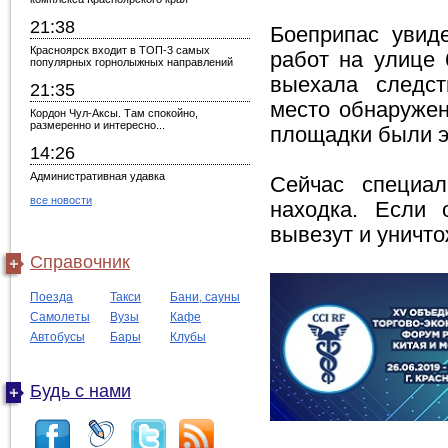
21:38
Боеприпас увид
Красноярск входит в ТОП-3 самых
работ на улице
популярных горнолыжных направлений
выехала следст
21:35
место обнаружен
Кордон Чул-Аксы. Там спокойно,
размеренно и интересно...
площадки были э
14:26
Административная удавка
Сейчас специал
все новости
находка. Если 
вывезут и уничто
Справочник
Поезда
Такси
Бани, сауны
Самолеты
Вузы
Кафе
Автобусы
Бары
Клубы
Будь с нами