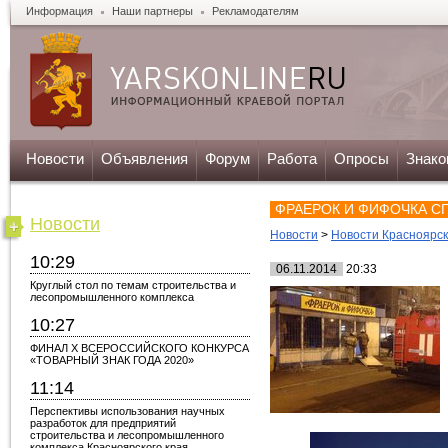
Информация
Наши партнеры
Рекламодателям
Новости
Объявления
Форум
Работа
Опросы
Знако
ФРАЕРОК И ФИФОЧКА С
Новости
Новости
>
Новости Красноярс
10:29
06.11.2014
20:33
Круглый стол по темам строительства и
лесопромышленного комплекса
10:27
ФИНАЛ X ВСЕРОССИЙСКОГО КОНКУРСА
«ТОВАРНЫЙ ЗНАК ГОДА 2020»
11:14
Перспективы использования научных
разработок для предприятий
строительства и лесопромышленного
комплекса Красноярского края