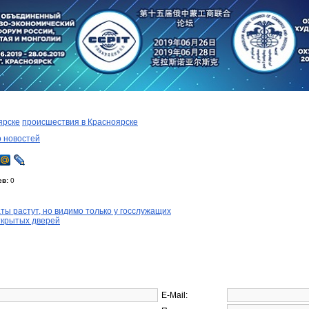
ярске
происшествия в Красноярске
о новостей
ев:
0
ты растут, но видимо только у госслужащих
ткрытых дверей
E-Mail: