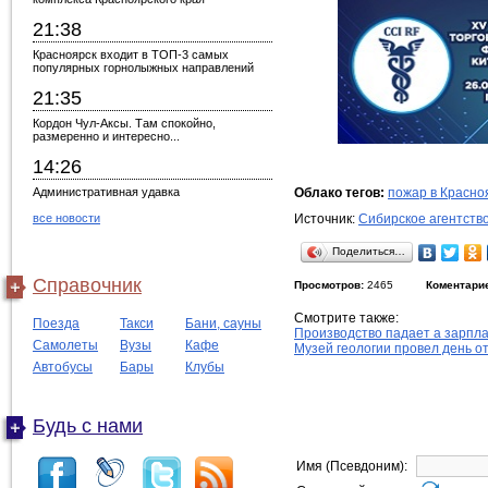
21:38
Красноярск входит в ТОП-3 самых
популярных горнолыжных направлений
21:35
Кордон Чул-Аксы. Там спокойно,
размеренно и интересно...
14:26
Административная удавка
Облако тегов:
пожар в Красно
все новости
Источник:
Сибирское агентств
Поделиться…
Справочник
Просмотров:
2465
Коментари
Смотрите также:
Поезда
Такси
Бани, сауны
Производство падает а зарпла
Самолеты
Вузы
Кафе
Музей геологии провел день о
Автобусы
Бары
Клубы
Будь с нами
Имя (Псевдоним):