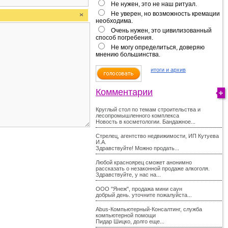
Не нужен, это не наш ритуал.
Не уверен, но возможность кремации
необходима.
Очень нужен, это цивилизованный
способ погребения.
Не могу определиться, доверяю
мнению большинства.
итоги и архив
Комментарии
Круглый стол по темам строительства и
лесопромышленного комплекса
Новость в косметологии. Бандажное...
Стрелец, агентство недвижимости, ИП Кутуева
И.А.
Здравствуйте! Можно продать...
Любой красноярец сможет анонимно
рассказать о незаконной продаже алкоголя.
Здравствуйте, у нас на...
ООО "Янеж", продажа мини саун
добрый день. уточните пожалуйста...
Abus-Компьютерный-Консалтинг, служба
компьютерной помощи
Пидар Шицко, долго еще...