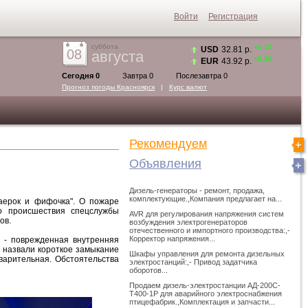
Войти
Регистрация
суббота
+0.15
USD
32.81 р.
08
августа
+0.26
EUR
43.92 р.
Сегодня 0
Завтра 0
Послезавтра 0
Прогноз погоды
Красноярск
|
Курс валют
Рекомендуем
Объявления
Дизель-генераторы - ремонт, продажа,
комплектующие.,Компания предлагает на...
аерок и фифочка". О пожаре
о происшествия спецслужбы
AVR для регулирования напряжения систем
ов.
возбуждения электрогенераторов
отечественного и импортного производства:,-
Корректор напряжения...
 - поврежденная внутренняя
 назвали короткое замыкание
Шкафы управления для ремонта дизельных
варительная. Обстоятельства
электростанций:,- Привод задатчика
оборотов...
Продаем дизель-электростанции АД-200С-
Т400-1Р для аварийного электроснабжения
птицефабрик.,Комплектация и запчасти...