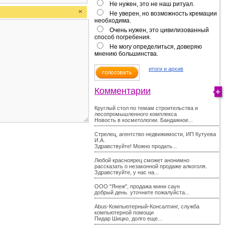
Не нужен, это не наш ритуал.
Не уверен, но возможность кремации
необходима.
Очень нужен, это цивилизованный
способ погребения.
Не могу определиться, доверяю
мнению большинства.
итоги и архив
Комментарии
Круглый стол по темам строительства и
лесопромышленного комплекса
Новость в косметологии. Бандажное...
Стрелец, агентство недвижимости, ИП Кутуева
И.А.
Здравствуйте! Можно продать...
Любой красноярец сможет анонимно
рассказать о незаконной продаже алкоголя.
Здравствуйте, у нас на...
ООО "Янеж", продажа мини саун
добрый день. уточните пожалуйста...
Abus-Компьютерный-Консалтинг, служба
компьютерной помощи
Пидар Шицко, долго еще...