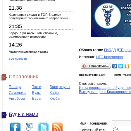
21:38
Красноярск входит в ТОП-3 самых
популярных горнолыжных направлений
21:35
Кордон Чул-Аксы. Там спокойно,
размеренно и интересно...
14:26
Облако тегов:
ГИБДД
ДТП
про
Административная удавка
Источник:
НГС Красноярск
все новости
Поделиться…
Просмотров:
1304
Коментари
Справочник
Смотрите также:
Поезда
Такси
Бани, сауны
Из-за веломарафона будут пе
Выходные дни в Красноярске 
Самолеты
Вузы
Кафе
Автобусы
Бары
Клубы
Будь с нами
Имя (Псевдоним):
Секретный код: