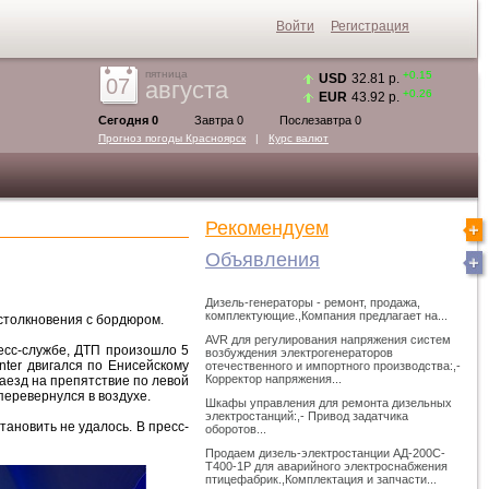
Войти
Регистрация
пятница
+0.15
USD
32.81 р.
07
августа
+0.26
EUR
43.92 р.
Сегодня 0
Завтра 0
Послезавтра 0
Прогноз погоды
Красноярск
|
Курс валют
Рекомендуем
Объявления
Дизель-генераторы - ремонт, продажа,
комплектующие.,Компания предлагает на...
 столкновения с бордюром.
AVR для регулирования напряжения систем
есс-службе, ДТП произошло 5
возбуждения электрогенераторов
inter двигался по Енисейскому
отечественного и импортного производства:,-
Корректор напряжения...
наезд на препятствие по левой
перевернулся в воздухе.
Шкафы управления для ремонта дизельных
электростанций:,- Привод задатчика
ановить не удалось. В пресс-
оборотов...
Продаем дизель-электростанции АД-200С-
Т400-1Р для аварийного электроснабжения
птицефабрик.,Комплектация и запчасти...