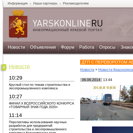
Информация
Наши партнеры
Рекламодателям
Новости
Объявления
Форум
Работа
Опросы
Знако
ДТП С ПЕРЕВОРОТОМ А
Новости
Новости
>
Новости Красноярс
10:29
06.06.2014
13:44
Круглый стол по темам строительства и
лесопромышленного комплекса
10:27
ФИНАЛ X ВСЕРОССИЙСКОГО КОНКУРСА
«ТОВАРНЫЙ ЗНАК ГОДА 2020»
11:14
Перспективы использования научных
разработок для предприятий
строительства и лесопромышленного
комплекса Красноярского края