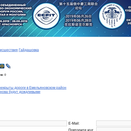
исшествия
Гайдашовка
ев:
0
рекрыты дороги в Емельяновском район
снова будут дождливыми
E-Mail:
Повторите код: