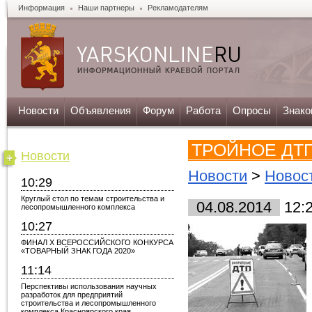
Информация
Наши партнеры
Рекламодателям
Новости
Объявления
Форум
Работа
Опросы
Знако
ТРОЙНОЕ ДТ
Новости
Новости
>
Новос
10:29
Круглый стол по темам строительства и
04.08.2014
12:
лесопромышленного комплекса
10:27
ФИНАЛ X ВСЕРОССИЙСКОГО КОНКУРСА
«ТОВАРНЫЙ ЗНАК ГОДА 2020»
11:14
Перспективы использования научных
разработок для предприятий
строительства и лесопромышленного
комплекса Красноярского края