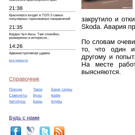
21:38
Красноярск входит в ТОП-3 самых
закрутило и отк
популярных горнолыжных направлений
Skoda. Авария пр
21:35
Кордон Чул-Аксы. Там спокойно,
размеренно и интересно...
По словам очеви
14:26
то, что один и
Административная удавка
другому и попыт
все новости
На месте работ
выясняются.
Справочник
Поезда
Такси
Бани, сауны
Самолеты
Вузы
Кафе
Автобусы
Бары
Клубы
Будь с нами