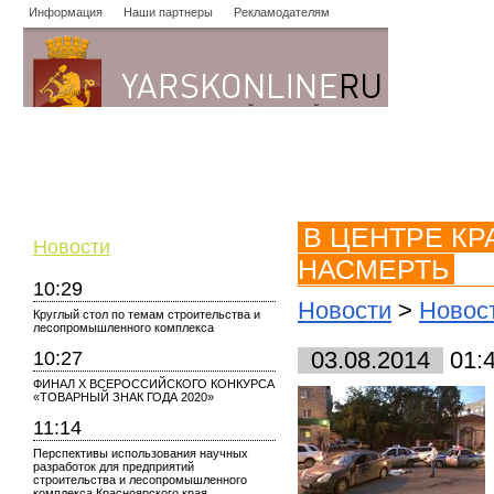
Информация
Наши партнеры
Рекламодателям
Новости
Объявления
Форум
Работа
Опросы
Знако
В ЦЕНТРЕ К
Новости
НАСМЕРТЬ
10:29
Новости
>
Новос
Круглый стол по темам строительства и
лесопромышленного комплекса
10:27
03.08.2014
01:
ФИНАЛ X ВСЕРОССИЙСКОГО КОНКУРСА
«ТОВАРНЫЙ ЗНАК ГОДА 2020»
11:14
Перспективы использования научных
разработок для предприятий
строительства и лесопромышленного
комплекса Красноярского края