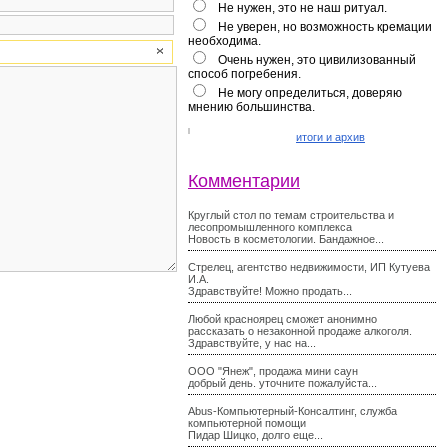
Не нужен, это не наш ритуал.
Не уверен, но возможность кремации
необходима.
Очень нужен, это цивилизованный
способ погребения.
Не могу определиться, доверяю
мнению большинства.
итоги и архив
Комментарии
Круглый стол по темам строительства и
лесопромышленного комплекса
Новость в косметологии. Бандажное...
Стрелец, агентство недвижимости, ИП Кутуева
И.А.
Здравствуйте! Можно продать...
Любой красноярец сможет анонимно
рассказать о незаконной продаже алкоголя.
Здравствуйте, у нас на...
ООО "Янеж", продажа мини саун
добрый день. уточните пожалуйста...
Abus-Компьютерный-Консалтинг, служба
компьютерной помощи
Пидар Шицко, долго еще...