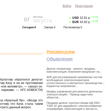
Войти
Регистрация
пятница
+0.15
USD
32.81 р.
07
августа
+0.26
EUR
43.92 р.
Сегодня 0
Завтра 0
Послезавтра 0
Прогноз погоды
Красноярск
|
Курс валют
Рекомендуем
Объявления
Дизель-генераторы - ремонт, продажа,
комплектующие.,Компания предлагает на...
AVR для регулирования напряжения систем
булатову обратился депутат
возбуждения электрогенераторов
чку Качу и на ее протяжении
отечественного и импортного производства:,-
Корректор напряжения...
 или километр», — сказал он.
м парковки. — НГС.НОВОСТИ)
Шкафы управления для ремонта дизельных
электростанций:,- Привод задатчика
оборотов...
она «Красный Яр». «Везде это
Продаем дизель-электростанции АД-200С-
потому что Кача стала таким
Т400-1Р для аварийного электроснабжения
отреть данный вопрос.
птицефабрик.,Комплектация и запчасти...