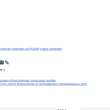
сноярске
парковки над Качей
новые парковки
в:
0
ызвал в Красноярске серьезные пробки
тить центр Красноярска от неправильно запаркованных авто