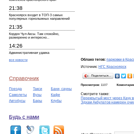
21:38
Красноярск входит в ТОП-3 самых
популярных горнолыжных направлений
21:35
Кордон Чул-Аксы. Там спокойно,
размеренно и интересно...
14:26
Административная удавка
Облако тегов:
парковки в Кра
все новости
Источник:
НГС Красноярск
Поделиться…
Справочник
Просмотров:
1107
Коментарие
Поезда
Такси
Бани, сауны
Смотрите также:
Самолеты
Вузы
Кафе
Перекрытый мост через Качу в
Автобусы
Бары
Клубы
Эдхам Акбулатов намерен очис
Будь с нами