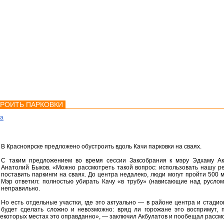
мства
Карта
Консультации
ТРОИТЬ ПАРКОВКИ
ка
В Красноярске предложено обустроить вдоль Качи парковки на сваях.
С таким предложением во время сессии Заксобрания к мэру Эдхаму Ак
Анатолий Быков. «Можно рассмотреть такой вопрос: использовать нашу ре
поставить паркинги на сваях. До центра недалеко, люди могут пройти 500 м
Мэр ответил: полностью убирать Качу «в трубу» (нависающие над русло
неправильно.
Но есть отдельные участки, где это актуально — в районе центра и стади
будет сделать сложно и невозможно: вряд ли горожане это воспримут, 
екоторых местах это оправданно», — заключил Акбулатов и пообещал рассм