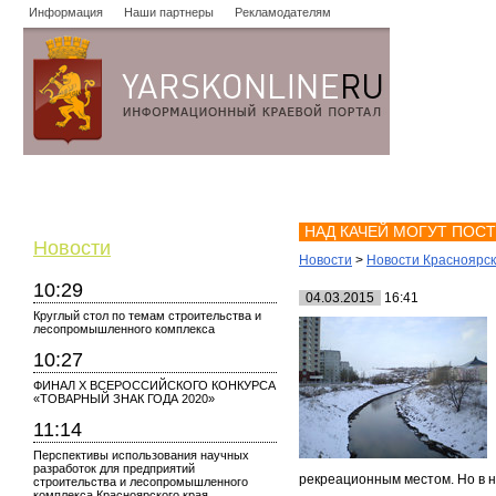
Информация
Наши партнеры
Рекламодателям
Новости
Объявления
Форум
Работа
Опросы
Знако
НАД КАЧЕЙ МОГУТ ПОС
Новости
Новости
>
Новости Красноярс
10:29
04.03.2015
16:41
Круглый стол по темам строительства и
лесопромышленного комплекса
10:27
ФИНАЛ X ВСЕРОССИЙСКОГО КОНКУРСА
«ТОВАРНЫЙ ЗНАК ГОДА 2020»
11:14
Перспективы использования научных
разработок для предприятий
рекреационным местом. Но в н
строительства и лесопромышленного
комплекса Красноярского края