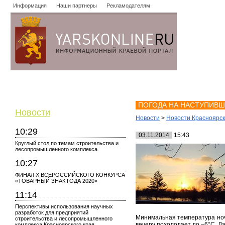
Информация
Наши партнеры
Рекламодателям
Новости
Объявления
Форум
Работа
Опросы
Знако
ПОГОДА НА НАСТУПИВШ
Новости
Новости
>
Новости Красноярс
10:29
03.11.2014
15:43
Круглый стол по темам строительства и
лесопромышленного комплекса
10:27
ФИНАЛ X ВСЕРОССИЙСКОГО КОНКУРСА
«ТОВАРНЫЙ ЗНАК ГОДА 2020»
11:14
Перспективы использования научных
разработок для предприятий
Минимальная температура ночь
строительства и лесопромышленного
вечеру похолодает до –6°С. Да
комплекса Красноярского края