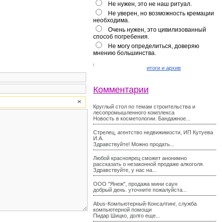
Не нужен, это не наш ритуал.
Не уверен, но возможность кремации
необходима.
Очень нужен, это цивилизованный
способ погребения.
Не могу определиться, доверяю
мнению большинства.
итоги и архив
Комментарии
Круглый стол по темам строительства и
лесопромышленного комплекса
Новость в косметологии. Бандажное...
Стрелец, агентство недвижимости, ИП Кутуева
И.А.
Здравствуйте! Можно продать...
Любой красноярец сможет анонимно
рассказать о незаконной продаже алкоголя.
Здравствуйте, у нас на...
ООО "Янеж", продажа мини саун
добрый день. уточните пожалуйста...
Abus-Компьютерный-Консалтинг, служба
компьютерной помощи
Пидар Шицко, долго еще...