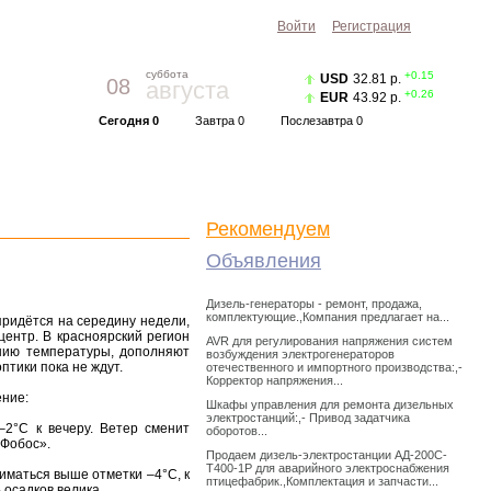
Войти
Регистрация
суббота
+0.15
USD
32.81 р.
08
августа
+0.26
EUR
43.92 р.
Сегодня 0
Завтра 0
Послезавтра 0
Прогноз погоды
Красноярск
|
Курс валют
Рекомендуем
Объявления
Дизель-генераторы - ремонт, продажа,
комплектующие.,Компания предлагает на...
придётся на середину недели,
центр. В красноярский регион
AVR для регулирования напряжения систем
нию температуры, дополняют
возбуждения электрогенераторов
птики пока не ждут.
отечественного и импортного производства:,-
Корректор напряжения...
ение:
Шкафы управления для ремонта дизельных
электростанций:,- Привод задатчика
2°С к вечеру. Ветер сменит
оборотов...
«Фобос».
Продаем дизель-электростанции АД-200С-
Т400-1Р для аварийного электроснабжения
иматься выше отметки –4°С, к
птицефабрик.,Комплектация и запчасти...
 осадков велика.