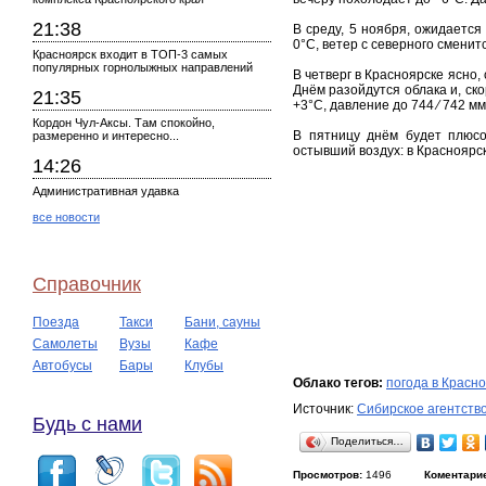
21:38
В среду, 5 ноября, ожидается
0°С, ветер с северного сменит
Красноярск входит в ТОП-3 самых
популярных горнолыжных направлений
В четверг в Красноярске ясно,
Днём разойдутся облака и, ско
21:35
+3°С, давление до 744 ⁄ 742 мм 
Кордон Чул-Аксы. Там спокойно,
В пятницу днём будет плюсо
размеренно и интересно...
остывший воздух: в Красноярск
14:26
Административная удавка
все новости
Справочник
Поезда
Такси
Бани, сауны
Самолеты
Вузы
Кафе
Автобусы
Бары
Клубы
Облако тегов:
погода в Красн
Источник:
Сибирское агентств
Будь с нами
Поделиться…
Просмотров:
1496
Коментари