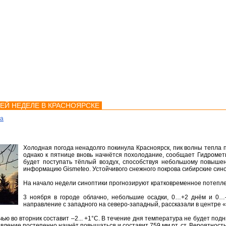
мства
Карта
Консультации
ЕЙ НЕДЕЛЕ В КРАСНОЯРСКЕ
ка
Холодная погода ненадолго покинула Красноярск, пик волны тепла 
однако к пятнице вновь начнётся похолодание, сообщает Гидромет
будет поступать тёплый воздух, способствуя небольшому повыше
информацию Gismeteo. Устойчивого снежного покрова сибирские сино
На начало недели синоптики прогнозируют кратковременное потепл
3 ноября в городе облачно, небольшие осадки, 0…+2 днём и 0…–
направление с западного на северо-западный, рассказали в центре 
ю во вторник составит –2... +1°С. В течение дня температура не будет подн
вление постепенно начнёт повышаться и составит 759 мм рт. ст. Вероятность