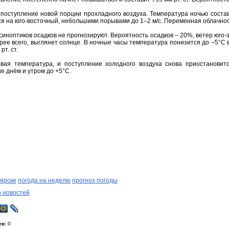
 поступление новой порции прохладного воздуха. Температура ночью соста
ся на юго-восточный, небольшими порывами до 1–2 м/с. Переменная облачност
 синоптиков осадков не прогнозируют. Вероятность осадков – 20%, ветер юго-
рее всего, выглянет солнце. В ночные часы температура понизится до –5°С в
рт. ст.
вая температура, и поступление холодного воздуха снова приостановитс
е днём и утром до +5°С.
оярске
погода на неделю
прогноз погоды
о новостей
ев:
0