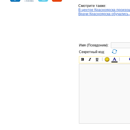
Смотрите также:
В центре Красноярска произо
Врачи Красноярска обучались
Имя (Псевдоним):
Секретный код: