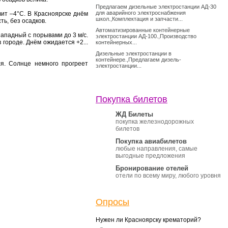
Предлагаем дизельные электростанции АД-30
для аварийного электроснабжения
вит –4°С. В Красноярске днём
школ.,Комплектация и запчасти...
ь, без осадков.
Автоматизированные контейнерные
западный с порывами до 3 м/с.
электростанции АД-100.,Производство
 городе. Днём ожидается +2...
контейнерных...
Дизельные электростанции в
контейнере.,Предлагаем дизель-
я. Солнце немного прогреет
электростанции...
Покупка билетов
ЖД Билеты
покупка железнодорожных
билетов
Покупка авиабилетов
любые направления, самые
выгодные предложения
Бронирование отелей
отели по всему миру, любого уровня
Опросы
Нужен ли Красноярску крематорий?